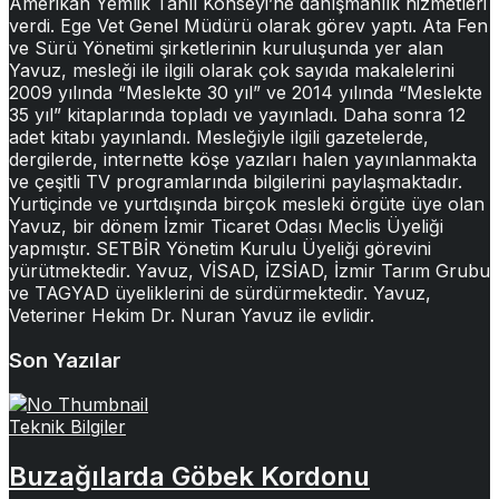
Amerikan Yemlik Tahıl Konseyi’ne danışmanlık hizmetleri
verdi. Ege Vet Genel Müdürü olarak görev yaptı. Ata Fen
ve Sürü Yönetimi şirketlerinin kuruluşunda yer alan
Yavuz, mesleği ile ilgili olarak çok sayıda makalelerini
2009 yılında “Meslekte 30 yıl” ve 2014 yılında “Meslekte
35 yıl” kitaplarında topladı ve yayınladı. Daha sonra 12
adet kitabı yayınlandı. Mesleğiyle ilgili gazetelerde,
dergilerde, internette köşe yazıları halen yayınlanmakta
ve çeşitli TV programlarında bilgilerini paylaşmaktadır.
Yurtiçinde ve yurtdışında birçok mesleki örgüte üye olan
Yavuz, bir dönem İzmir Ticaret Odası Meclis Üyeliği
yapmıştır. SETBİR Yönetim Kurulu Üyeliği görevini
yürütmektedir. Yavuz, VİSAD, İZSİAD, İzmir Tarım Grubu
ve TAGYAD üyeliklerini de sürdürmektedir. Yavuz,
Veteriner Hekim Dr. Nuran Yavuz ile evlidir.
Son Yazılar
Teknik Bilgiler
Buzağılarda Göbek Kordonu