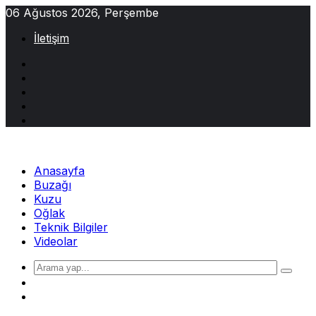
Skip
06 Ağustos 2026, Perşembe
to
İletişim
content
Anasayfa
Buzağı
Kuzu
Oğlak
Teknik Bilgiler
Videolar