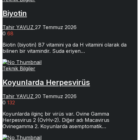
Biyotin
Tahir YAVUZ
27 Temmuz 2026
0
68
Biotin (biyotin) B7 vitamini ya da H vitamini olarak da
bilinen bir vitamindir. Suda eriyen…
Teknik Bilgiler
Koyunlarda Herpesvirüs
Tahir YAVUZ
20 Temmuz 2026
0
132
Koyunlarda ilginç bir virüs var. Ovine Gamma
Herpesvirus 2 (OvHv-2). Diğer adı Macavirus
Ovinegamma 2. Koyunlarda asemptomatik…