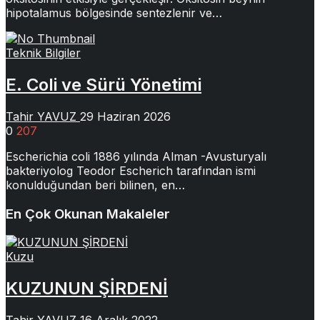
hipotalamus bölgesinde sentezlenir ve…
Teknik Bilgiler
E. Coli ve Sürü Yönetimi
Tahir YAVUZ
29 Haziran 2026
0
207
Escherichia coli 1886 yılında Alman -Avusturyalı
bakteriyolog Teodor Escherich tarafından ismi
konulduğundan beri bilinen, en…
En Çok Okunan Makaleler
Kuzu
KUZUNUN ŞİRDENİ