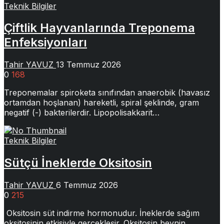
Teknik Bilgiler
Çiftlik Hayvanlarında Treponema
Enfeksiyonları
Tahir YAVUZ
13 Temmuz 2026
0
168
Treponemalar spiroketa sınıfından anaerobik (havasız
ortamdan hoşlanan) hareketli, spiral şeklinde, gram
negatif (-) bakterilerdir. Lipopolisakkarit…
Teknik Bilgiler
Sütçü İneklerde Oksitosin
Tahir YAVUZ
6 Temmuz 2026
0
215
Oksitosin süt indirme hormonudur. İneklerde sağım
oksitosinin etkisiyle gerçekleşir. Oksitosin beynin