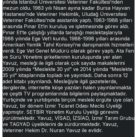
yılında İstanbul Üniversitesi Veteriner Fakültesi’nden
mezun oldu. 1983 yılı Nisan ayına kadar Bursa Hayvan
Hastanesi’nde Veteriner Hekimlik, Uludağ Üniversitesi
Veteriner Fakültesi’nde asistanlık yaptı. 1983-1988 yılları
arasında Pınar Et’in kuruluş ve işletmesinde görev aldı.
Pınar Et’te çalıştığı yıllarda tanıştığı meslektaşlarıyla
1988 yılında Ege Vet’i kurdu. 1988-1998 yılları arasında
Amerikan Yemlik Tahıl Konseyi’ne danışmanlık hizmetleri
verdi. Ege Vet Genel Müdürü olarak görev yaptı. Ata Fen
ve Sürü Yönetimi şirketlerinin kuruluşunda yer alan
Yavuz, mesleği ile ilgili olarak çok sayıda makalelerini
2009 yılında “Meslekte 30 yıl” ve 2014 yılında “Meslekte
35 yıl” kitaplarında topladı ve yayınladı. Daha sonra 12
adet kitabı yayınlandı. Mesleğiyle ilgili gazetelerde,
dergilerde, internette köşe yazıları halen yayınlanmakta
ve çeşitli TV programlarında bilgilerini paylaşmaktadır.
Yurtiçinde ve yurtdışında birçok mesleki örgüte üye olan
Yavuz, bir dönem İzmir Ticaret Odası Meclis Üyeliği
yapmıştır. SETBİR Yönetim Kurulu Üyeliği görevini
yürütmektedir. Yavuz, VİSAD, İZSİAD, İzmir Tarım Grubu
ve TAGYAD üyeliklerini de sürdürmektedir. Yavuz,
Veteriner Hekim Dr. Nuran Yavuz ile evlidir.