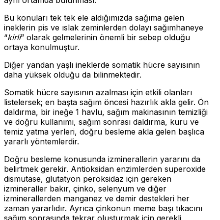
Bu konuları tek tek ele aldığımızda sağıma gelen
ineklerin pis ve ıslak zeminlerden dolayı sağımhaneye
“
kirli
” olarak gelmelerinin önemli bir sebep olduğu
ortaya konulmuştur.
Diğer yandan yaşlı ineklerde somatik hücre sayısının
daha yüksek olduğu da bilinmektedir.
Somatik hücre sayısının azalması için etkili olanları
listelersek; en başta sağım öncesi hazırlık akla gelir. Ön
daldırma, bir ineğe 1 havlu, sağım makinasının temizliği
ve doğru kullanımı, sağım sonrası daldırma, kuru ve
temiz yatma yerleri, doğru besleme akla gelen başlıca
yararlı yöntemlerdir.
Doğru besleme konusunda izminerallerin yararını da
belirtmek gerekir. Antioksidan enzimlerden superoxide
dismutase, glutatyon peroksidaz için gereken
izmineraller bakır, çinko, selenyum ve diğer
izminerallerden manganez ve demir destekleri her
zaman yararlıdır. Ayrıca çinkonun meme başı tıkacını
sağım sonrasında tekrar oluşturmak için gerekli