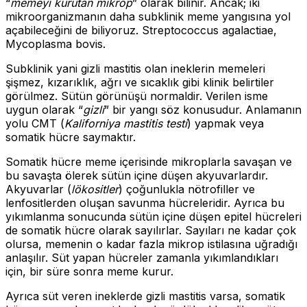
“
memeyi kurutan mikrop
” olarak bilinir. Ancak; iki
mikroorganizmanın daha subklinik meme yangısına yol
açabileceğini de biliyoruz. Streptococcus agalactiae,
Mycoplasma bovis.
Subklinik yani gizli mastitis olan ineklerin memeleri
şişmez, kızarıklık, ağrı ve sıcaklık gibi klinik belirtiler
görülmez. Sütün görünüşü normaldir. Verilen isme
uygun olarak “
gizli
” bir yangı söz konusudur. Anlamanın
yolu CMT (
Kaliforniya mastitis testi
) yapmak veya
somatik hücre saymaktır.
Somatik hücre meme içerisinde mikroplarla savaşan ve
bu savaşta ölerek sütün içine düşen akyuvarlardır.
Akyuvarlar (
lökositler
) çoğunlukla nötrofiller ve
lenfositlerden oluşan savunma hücreleridir. Ayrıca bu
yıkımlanma sonucunda sütün içine düşen epitel hücreleri
de somatik hücre olarak sayılırlar. Sayıları ne kadar çok
olursa, memenin o kadar fazla mikrop istilasına uğradığı
anlaşılır. Süt yapan hücreler zamanla yıkımlandıkları
için, bir süre sonra meme kurur.
Ayrıca süt veren ineklerde gizli mastitis varsa, somatik