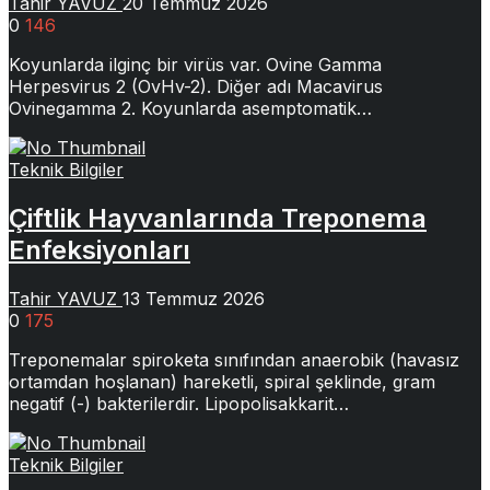
Tahir YAVUZ
20 Temmuz 2026
0
146
Koyunlarda ilginç bir virüs var. Ovine Gamma
Herpesvirus 2 (OvHv-2). Diğer adı Macavirus
Ovinegamma 2. Koyunlarda asemptomatik…
Teknik Bilgiler
Çiftlik Hayvanlarında Treponema
Enfeksiyonları
Tahir YAVUZ
13 Temmuz 2026
0
175
Treponemalar spiroketa sınıfından anaerobik (havasız
ortamdan hoşlanan) hareketli, spiral şeklinde, gram
negatif (-) bakterilerdir. Lipopolisakkarit…
Teknik Bilgiler