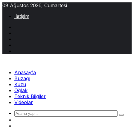
Skip
08 Ağustos 2026, Cumartesi
to
İletişim
content
Anasayfa
Buzağı
Kuzu
Oğlak
Teknik Bilgiler
Videolar