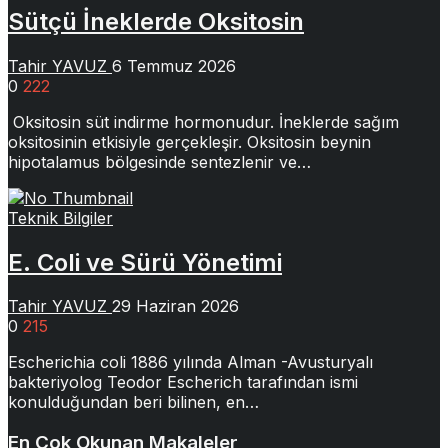
Sütçü İneklerde Oksitosin
Tahir YAVUZ
6 Temmuz 2026
0
222
Oksitosin süt indirme hormonudur. İneklerde sağım
oksitosinin etkisiyle gerçekleşir. Oksitosin beynin
hipotalamus bölgesinde sentezlenir ve…
Teknik Bilgiler
E. Coli ve Sürü Yönetimi
Tahir YAVUZ
29 Haziran 2026
0
215
Escherichia coli 1886 yılında Alman -Avusturyalı
bakteriyolog Teodor Escherich tarafından ismi
konulduğundan beri bilinen, en…
En Çok Okunan Makaleler