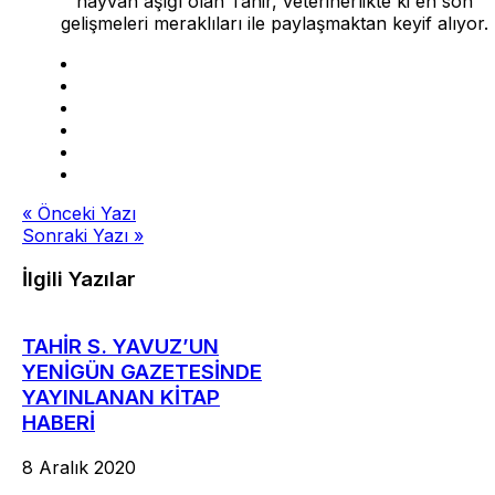
hayvan aşığı olan Tahir, veterinerlikte ki en son
gelişmeleri meraklıları ile paylaşmaktan keyif alıyor.
Yazı
« Önceki Yazı
Sonraki Yazı »
gezinmesi
İlgili Yazılar
TAHİR S. YAVUZ’UN
YENİGÜN GAZETESİNDE
YAYINLANAN KİTAP
HABERİ
8 Aralık 2020