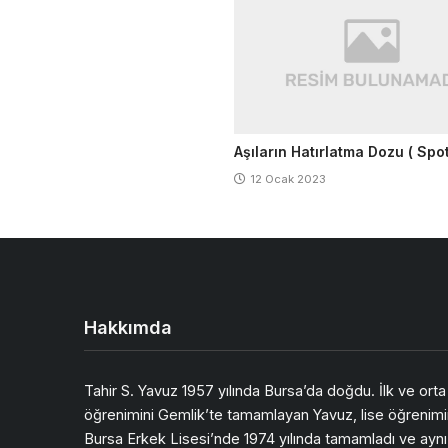
Aşıların Hatırlatma Dozu ( Spo
12 Ocak 2023
Hakkımda
Tahir S. Yavuz 1957 yılında Bursa’da doğdu. İlk ve orta
öğrenimini Gemlik’te tamamlayan Yavuz, lise öğrenimi
Bursa Erkek Lisesi’nde 1974 yılında tamamladı ve aynı