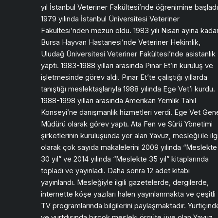
yıl İstanbul Veteriner Fakültesi’nde öğrenimine başladı
1979 yılında İstanbul Üniversitesi Veteriner
Fakültesi’nden mezun oldu. 1983 yılı Nisan ayına kada
Bursa Hayvan Hastanesi’nde Veteriner Hekimlik,
Uludağ Üniversitesi Veteriner Fakültesi’nde asistanlık
yaptı. 1983-1988 yılları arasında Pınar Et’in kuruluş ve
işletmesinde görev aldı. Pınar Et’te çalıştığı yıllarda
tanıştığı meslektaşlarıyla 1988 yılında Ege Vet’i kurdu.
1988-1998 yılları arasında Amerikan Yemlik Tahıl
Konseyi’ne danışmanlık hizmetleri verdi. Ege Vet Gen
Müdürü olarak görev yaptı. Ata Fen ve Sürü Yönetimi
şirketlerinin kuruluşunda yer alan Yavuz, mesleği ile ilgi
olarak çok sayıda makalelerini 2009 yılında “Meslekte
30 yıl” ve 2014 yılında “Meslekte 35 yıl” kitaplarında
topladı ve yayınladı. Daha sonra 12 adet kitabı
yayınlandı. Mesleğiyle ilgili gazetelerde, dergilerde,
internette köşe yazıları halen yayınlanmakta ve çeşitli
TV programlarında bilgilerini paylaşmaktadır. Yurtiçind
ve yurtdışında birçok mesleki örgüte üye olan Yavuz,