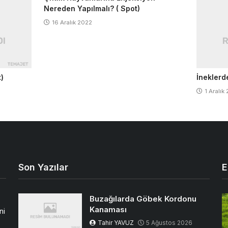
Nereden Yapılmalı? ( Spot)
16 Aralık 2022
t)
İneklerd
1 Aralık
Son Yazılar
E
Buzağılarda Göbek Kordonu
Kanaması
ni
Tahir YAVUZ
5 Ağustos 2026