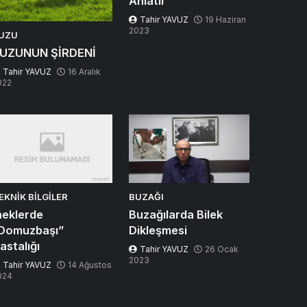
Anlatır
Tahir YAVUZ
19 Haziran
2023
UZU
UZUNUN ŞİRDENİ
Tahir YAVUZ
16 Aralık
022
EKNIK BILGILER
BUZAĞI
neklerde
Buzağılarda Bilek
Domuzbaşı”
Dikleşmesi
astalığı
Tahir YAVUZ
26 Ocak
2023
Tahir YAVUZ
14 Ağustos
024