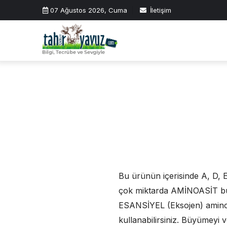
Skip
07 Ağustos 2026, Cuma
İletişim
to
content
Bu ürünün içerisinde A, D, E,
çok miktarda AMİNOASİT bulu
ESANSİYEL (Eksojen) aminoasi
kullanabilirsiniz. Büyümeyi v