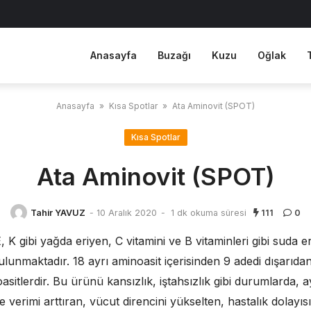
Anasayfa
Buzağı
Kuzu
Oğlak
Anasayfa
»
Kısa Spotlar
»
Ata Aminovit (SPOT)
Kısa Spotlar
Ata Aminovit (SPOT)
Tahir YAVUZ
-
10 Aralık 2020
-
1 dk okuma süresi
111
0
 K gibi yağda eriyen, C vitamini ve B vitaminleri gibi suda er
nmaktadır. 18 ayrı aminoasit içerisinden 9 adedi dışarıdan
tlerdir. Bu ürünü kansızlık, iştahsızlık gibi durumlarda, ay
e verimi arttıran, vücut direncini yükselten, hastalık dolayısı