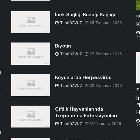
.
İnek Sağlığı Buzağı Sağlığı
K
r
Tahir YAVUZ
28 Temmuz 2026
K
2
Biyotin
Tahir YAVUZ
27 Temmuz 2026
el
Koyunlarda Herpesvirüs
Tahir YAVUZ
20 Temmuz 2026
li
T
İ
“
Çiftlik Hayvanlarında
H
Treponema Enfeksiyonları
Tahir YAVUZ
13 Temmuz 2026
2
e