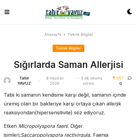
Skip
to
content
Anasayfa
»
Teknik Bilgiler
Teknik Bilgiler
Sığırlarda Saman Allerjisi
Tahir
8 Haziran
-
3 dk okuma
557
-
YAVUZ
2026
süresi
0
Tabii ki samanın kendisine karşı değil, samanın içinde
üremiş olan bir bakteriye karşı ortaya çıkan allerjik
reaksiyondan(hipersensitivite) söz ediyoruz.
Etken
Micropolyspora faeni
. Diğer
isimleri;
Saccaropolyspora rectivirgula
, Faenia