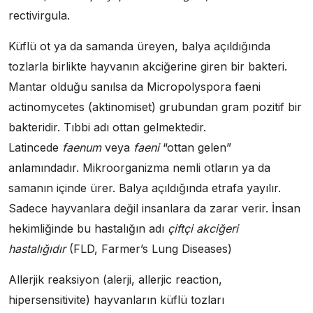
rectivirgula.
Küflü ot ya da samanda üreyen, balya açıldığında
tozlarla birlikte hayvanın akciğerine giren bir bakteri.
Mantar olduğu sanılsa da Micropolyspora faeni
actinomycetes (aktinomiset) grubundan gram pozitif bir
bakteridir. Tıbbi adı ottan gelmektedir.
Latincede
faenum
veya
faeni
“ottan gelen”
anlamındadır. Mikroorganizma nemli otların ya da
samanın içinde ürer. Balya açıldığında etrafa yayılır.
Sadece hayvanlara değil insanlara da zarar verir. İnsan
hekimliğinde bu hastalığın adı
çiftçi akciğeri
hastalığıdır
(FLD, Farmer’s Lung Diseases)
Allerjik reaksiyon (alerji, allerjic reaction,
hipersensitivite) hayvanların küflü tozları