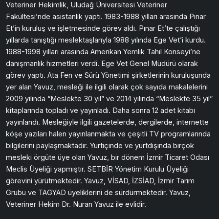
Veteriner Hekimlik, Uludağ Üniversitesi Veteriner
Fakültesi’nde asistanlık yaptı. 1983-1988 yılları arasında Pınar
Et’in kuruluş ve işletmesinde görev aldı. Pınar Et’te çalıştığı
yıllarda tanıştığı meslektaşlarıyla 1988 yılında Ege Vet’i kurdu.
1988-1998 yılları arasında Amerikan Yemlik Tahıl Konseyi’ne
danışmanlık hizmetleri verdi. Ege Vet Genel Müdürü olarak
görev yaptı. Ata Fen ve Sürü Yönetimi şirketlerinin kuruluşunda
yer alan Yavuz, mesleği ile ilgili olarak çok sayıda makalelerini
2009 yılında “Meslekte 30 yıl” ve 2014 yılında “Meslekte 35 yıl”
kitaplarında topladı ve yayınladı. Daha sonra 12 adet kitabı
yayınlandı. Mesleğiyle ilgili gazetelerde, dergilerde, internette
köşe yazıları halen yayınlanmakta ve çeşitli TV programlarında
bilgilerini paylaşmaktadır. Yurtiçinde ve yurtdışında birçok
mesleki örgüte üye olan Yavuz, bir dönem İzmir Ticaret Odası
Meclis Üyeliği yapmıştır. SETBİR Yönetim Kurulu Üyeliği
görevini yürütmektedir. Yavuz, VİSAD, İZSİAD, İzmir Tarım
Grubu ve TAGYAD üyeliklerini de sürdürmektedir. Yavuz,
Veteriner Hekim Dr. Nuran Yavuz ile evlidir.