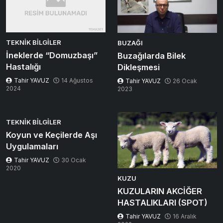
TEKNIK BILGILER
BUZAĞI
İneklerde “Domuzbaşı”
Buzağılarda Bilek
Hastalığı
Dikleşmesi
Tahir YAVUZ
14 Ağustos
Tahir YAVUZ
26 Ocak
2024
2023
TEKNIK BILGILER
Koyun ve Keçilerde Aşı
Uygulamaları
Tahir YAVUZ
30 Ocak
2020
KUZU
KUZULARIN AKCİĞER
HASTALIKLARI (SPOT)
Tahir YAVUZ
16 Aralık