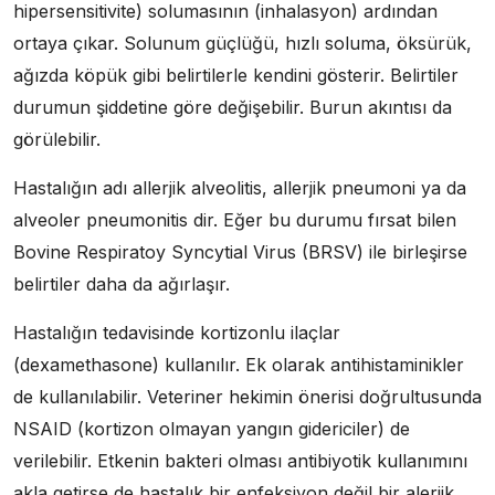
hipersensitivite) solumasının (inhalasyon) ardından
ortaya çıkar. Solunum güçlüğü, hızlı soluma, öksürük,
ağızda köpük gibi belirtilerle kendini gösterir. Belirtiler
durumun şiddetine göre değişebilir. Burun akıntısı da
görülebilir.
Hastalığın adı allerjik alveolitis, allerjik pneumoni ya da
alveoler pneumonitis dir. Eğer bu durumu fırsat bilen
Bovine Respiratoy Syncytial Virus (BRSV) ile birleşirse
belirtiler daha da ağırlaşır.
Hastalığın tedavisinde kortizonlu ilaçlar
(dexamethasone) kullanılır. Ek olarak antihistaminikler
de kullanılabilir. Veteriner hekimin önerisi doğrultusunda
NSAID (kortizon olmayan yangın gidericiler) de
verilebilir. Etkenin bakteri olması antibiyotik kullanımını
akla getirse de hastalık bir enfeksiyon değil bir alerjik