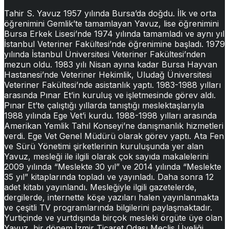
Tahir S. Yavuz 1957 yılında Bursa’da doğdu. İlk ve orta
öğrenimini Gemlik’te tamamlayan Yavuz, lise öğrenimini
Bursa Erkek Lisesi’nde 1974 yılında tamamladı ve aynı yıl
İstanbul Veteriner Fakültesi’nde öğrenimine başladı. 1979
yılında İstanbul Üniversitesi Veteriner Fakültesi’nden
mezun oldu. 1983 yılı Nisan ayına kadar Bursa Hayvan
Hastanesi’nde Veteriner Hekimlik, Uludağ Üniversitesi
Veteriner Fakültesi’nde asistanlık yaptı. 1983-1988 yılları
arasında Pınar Et’in kuruluş ve işletmesinde görev aldı.
Pınar Et’te çalıştığı yıllarda tanıştığı meslektaşlarıyla
1988 yılında Ege Vet’i kurdu. 1988-1998 yılları arasında
Amerikan Yemlik Tahıl Konseyi’ne danışmanlık hizmetleri
verdi. Ege Vet Genel Müdürü olarak görev yaptı. Ata Fen
ve Sürü Yönetimi şirketlerinin kuruluşunda yer alan
Yavuz, mesleği ile ilgili olarak çok sayıda makalelerini
2009 yılında “Meslekte 30 yıl” ve 2014 yılında “Meslekte
35 yıl” kitaplarında topladı ve yayınladı. Daha sonra 12
adet kitabı yayınlandı. Mesleğiyle ilgili gazetelerde,
dergilerde, internette köşe yazıları halen yayınlanmakta
ve çeşitli TV programlarında bilgilerini paylaşmaktadır.
Yurtiçinde ve yurtdışında birçok mesleki örgüte üye olan
Yavuz, bir dönem İzmir Ticaret Odası Meclis Üyeliği