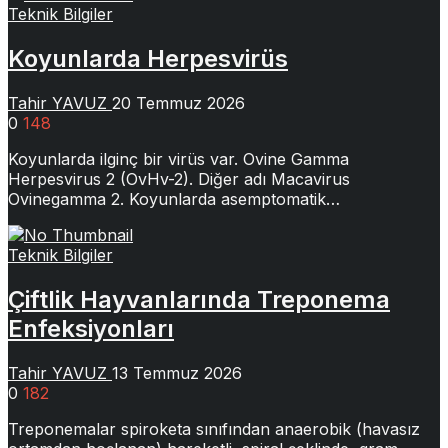
Teknik Bilgiler
Koyunlarda Herpesvirüs
Tahir YAVUZ
20 Temmuz 2026
0
148
Koyunlarda ilginç bir virüs var. Ovine Gamma
Herpesvirus 2 (OvHv-2). Diğer adı Macavirus
Ovinegamma 2. Koyunlarda asemptomatik…
Teknik Bilgiler
Çiftlik Hayvanlarında Treponema
Enfeksiyonları
Tahir YAVUZ
13 Temmuz 2026
0
182
Treponemalar spiroketa sınıfından anaerobik (havasız