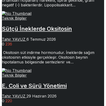
ortamdan hoşlanan) hareketli, spiral şeklinde, gram
negatif (-) bakterilerdir. Lipopolisakkarit…
Teknik Bilgiler
Sütçü İneklerde Oksitosin
Tahir YAVUZ
6 Temmuz 2026
0
236
Oksitosin süt indirme hormonudur. İneklerde sağım
oksitosinin etkisiyle gerçekleşir. Oksitosin beynin
hipotalamus bölgesinde sentezlenir ve…
Teknik Bilgiler
E. Coli ve Sürü Yönetimi
Tahir YAVUZ
29 Haziran 2026
0
220