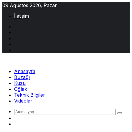
Skip
09 Ağustos 2026, Pazar
to
İletişim
content
Anasayfa
Buzağı
Kuzu
Oğlak
Teknik Bilgiler
Videolar