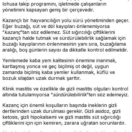
lohusa takip programını, işletmede çalışanların
yönetimini kapsayan geniş bir çerçevedir.
Kazançlı bir hayvancılığın yolu sürü yönetiminden geçer.
Eğer buzağı, süt ve döl kayıpları önlenemiyorsa
“
kazanç
”tan söz edilemez. Süt sığırcılığı çiftliklerini
kazançlı halde tutmak ve sürdürülebilirlik sağlamak için
buzağı kayıplarının önlenmesinin yanı sıra, buzağılama
aralığı, boş günlerin sayısı da dikkatle kontrol edilmelidir.
Yemlemede kaba yem kalitesinin önemine inanmak,
kartlaşmış yonca ve geç biçilmiş ot değil, uygun
zamanda biçilmiş kaba yemler kullanmak, küflü ve
bozuk silajdan uzak durmak şarttır.
Klinik mastitis ve özellikle de gizli mastitis olguları kontrol
altında tutulamıyorsa “
sürdürülebilirlik
”ten söz edemeyiz.
Kazanç için önemli koşulların başında ineklerin gizli
dertlerinden uzak durulması gerekir. Gizli asidoz, gizli
ketosis, gizli hipokalsemi ve gizli mastitis süt sığırcılığı
çiftliklerini için için kemiren, zarara uğratan sorunlardır.