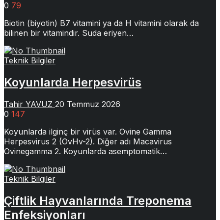
0
79
Biotin (biyotin) B7 vitamini ya da H vitamini olarak da
bilinen bir vitamindir. Suda eriyen…
Teknik Bilgiler
Koyunlarda Herpesvirüs
Tahir YAVUZ
20 Temmuz 2026
0
147
Koyunlarda ilginç bir virüs var. Ovine Gamma
Herpesvirus 2 (OvHv-2). Diğer adı Macavirus
Ovinegamma 2. Koyunlarda asemptomatik…
Teknik Bilgiler
Çiftlik Hayvanlarında Treponema
Enfeksiyonları