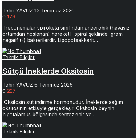
Tahir YAVUZ
13 Temmuz 2026
0
179
Treponemalar spiroketa sınıfından anaerobik (havasız
ortamdan hoşlanan) hareketli, spiral şeklinde, gram
negatif (-) bakterilerdir. Lipopolisakkarit…
Teknik Bilgiler
Sütçü İneklerde Oksitosin
Tahir YAVUZ
6 Temmuz 2026
0
227
Oksitosin süt indirme hormonudur. İneklerde sağım
oksitosinin etkisiyle gerçekleşir. Oksitosin beynin
hipotalamus bölgesinde sentezlenir ve…
Teknik Bilgiler