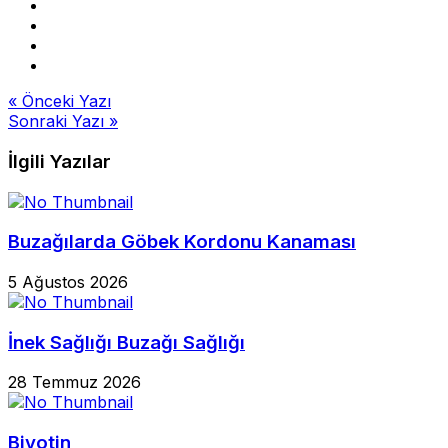
Yazı
« Önceki Yazı
Sonraki Yazı »
gezinmesi
İlgili Yazılar
Buzağılarda Göbek Kordonu Kanaması
5 Ağustos 2026
İnek Sağlığı Buzağı Sağlığı
28 Temmuz 2026
Biyotin