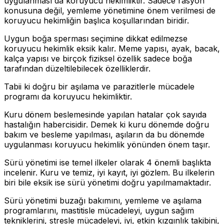
uygulanması da koruyucu hekimliktir. Sadece rasyon
konusuna değil, yemleme yönetimine önem verilmesi de
koruyucu hekimliğin başlıca koşullarından biridir.
Uygun boğa sperması seçimine dikkat edilmezse
koruyucu hekimlik eksik kalır. Meme yapısı, ayak, bacak,
kalça yapısı ve birçok fiziksel özellik sadece boğa
tarafından düzeltilebilecek özelliklerdir.
Tabii ki doğru bir aşılama ve parazitlerle mücadele
programı da koruyucu hekimliktir.
Kuru dönem beslemesinde yapılan hatalar çok sayıda
hastalığın habercisidir. Demek ki kuru dönemde doğru
bakım ve besleme yapılması, aşıların da bu dönemde
uygulanması koruyucu hekimlik yönünden önem taşır.
Sürü yönetimi ise temel ilkeler olarak 4 önemli başlıkta
incelenir. Kuru ve temiz, iyi kayıt, iyi gözlem. Bu ilkelerin
biri bile eksik ise sürü yönetimi doğru yapılmamaktadır.
Sürü yönetimi buzağı bakımını, yemleme ve aşılama
programlarını, mastitisle mücadeleyi, uygun sağım
tekniklerini, stresle mücadeleyi, iyi, etkin kızgınlık takibini,