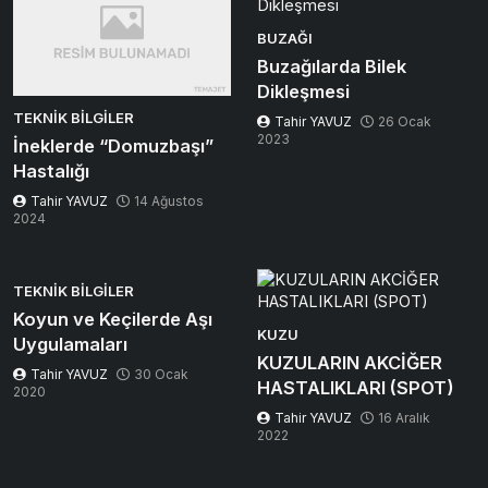
BUZAĞI
Buzağılarda Bilek
Dikleşmesi
TEKNIK BILGILER
Tahir YAVUZ
26 Ocak
2023
İneklerde “Domuzbaşı”
Hastalığı
Tahir YAVUZ
14 Ağustos
2024
TEKNIK BILGILER
Koyun ve Keçilerde Aşı
KUZU
Uygulamaları
KUZULARIN AKCİĞER
Tahir YAVUZ
30 Ocak
HASTALIKLARI (SPOT)
2020
Tahir YAVUZ
16 Aralık
2022