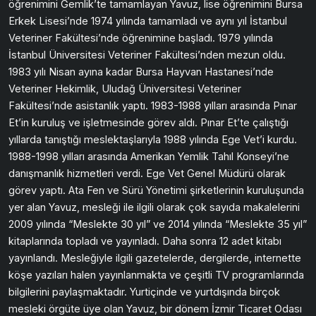
öğrenimini Gemlik’te tamamlayan Yavuz, lise öğrenimini Bursa
Erkek Lisesi’nde 1974 yılında tamamladı ve aynı yıl İstanbul
Veteriner Fakültesi’nde öğrenimine başladı. 1979 yılında
İstanbul Üniversitesi Veteriner Fakültesi’nden mezun oldu.
1983 yılı Nisan ayına kadar Bursa Hayvan Hastanesi’nde
Veteriner Hekimlik, Uludağ Üniversitesi Veteriner
Fakültesi’nde asistanlık yaptı. 1983-1988 yılları arasında Pınar
Et’in kuruluş ve işletmesinde görev aldı. Pınar Et’te çalıştığı
yıllarda tanıştığı meslektaşlarıyla 1988 yılında Ege Vet’i kurdu.
1988-1998 yılları arasında Amerikan Yemlik Tahıl Konseyi’ne
danışmanlık hizmetleri verdi. Ege Vet Genel Müdürü olarak
görev yaptı. Ata Fen ve Sürü Yönetimi şirketlerinin kuruluşunda
yer alan Yavuz, mesleği ile ilgili olarak çok sayıda makalelerini
2009 yılında “Meslekte 30 yıl” ve 2014 yılında “Meslekte 35 yıl”
kitaplarında topladı ve yayınladı. Daha sonra 12 adet kitabı
yayınlandı. Mesleğiyle ilgili gazetelerde, dergilerde, internette
köşe yazıları halen yayınlanmakta ve çeşitli TV programlarında
bilgilerini paylaşmaktadır. Yurtiçinde ve yurtdışında birçok
mesleki örgüte üye olan Yavuz, bir dönem İzmir Ticaret Odası