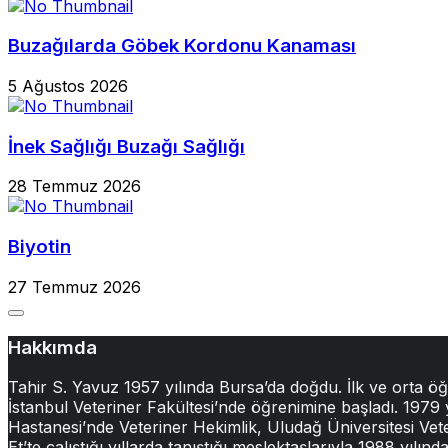
Buzağılarda Göbek Kordonu Kanaması
5 Ağustos 2026
İnek Sağlığı Buzağı Sağlığı
28 Temmuz 2026
Biyotin
27 Temmuz 2026
Hakkımda
Tahir S. Yavuz 1957 yılında Bursa’da doğdu. İlk ve orta ö
İstanbul Veteriner Fakültesi’nde öğrenimine başladı. 1979
Hastanesi’nde Veteriner Hekimlik, Uludağ Üniversitesi Veter
Et’te çalıştığı yıllarda tanıştığı meslektaşlarıyla 1988 yıl