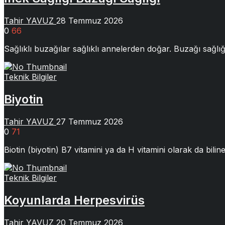
Tahir YAVUZ
28 Temmuz 2026
0
66
Sağlıklı buzağılar sağlıklı annelerden doğar. Buzağı sağlığı
Teknik Bilgiler
Biyotin
Tahir YAVUZ
27 Temmuz 2026
0
71
Biotin (biyotin) B7 vitamini ya da H vitamini olarak da bili
Teknik Bilgiler
Koyunlarda Herpesvirüs
Tahir YAVUZ
20 Temmuz 2026