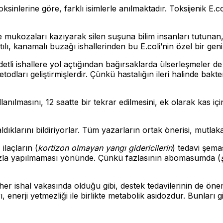
toksinlerine göre, farklı isimlerle anılmaktadır. Toksijenik E.co
e mukozaları kazıyarak silen suşuna bilim insanları tutuna
ılı, kanamalı buzağı ishallerinden bu E.coli’nin özel bir geni
iddetli ishallere yol açtığından bağırsaklarda ülserleşmeler d
i metodları geliştirmişlerdir. Çünkü hastalığın ileri halinde bak
lanılmasını, 12 saatte bir tekrar edilmesini, ek olarak kas iç
ldıklarını bildiriyorlar. Tüm yazarların ortak önerisi, mutlak
laçların (
kortizon olmayan yangı gidericilerin
) tedavi şemas
fazla yapılmaması yönünde. Çünkü fazlasının abomasumda (
e, her ishal vakasında olduğu gibi, destek tedavilerinin de ön
ı, enerji yetmezliği ile birlikte metabolik asidozdur. Bunla