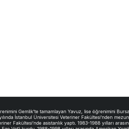
ğrenimini Gemlik’te tamamlayan Yavuz, lise öğrenimini Bursa
 yılında İstanbul Üniversitesi Veteriner Fakültesi’nden mez
iner Fakültesi’nde asistanlık yaptı. 1983-1988 yılları arasın
ında Ege Vet’i kurdu. 1988-1998 yılları arasında Amerikan Yem