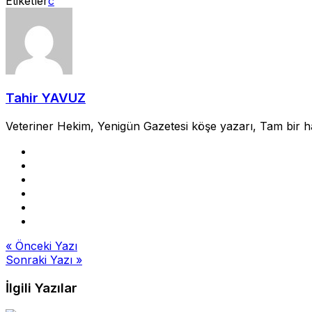
Etiketler
c
Tahir YAVUZ
Veteriner Hekim, Yenigün Gazetesi köşe yazarı, Tam bir hayv
Yazı
« Önceki Yazı
Sonraki Yazı »
gezinmesi
İlgili Yazılar