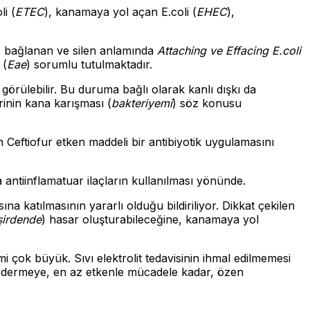
li (
ETEC
), kanamaya yol açan E.coli (
EHEC
),
n, bağlanan ve silen anlamında
Attaching ve Effacing
E.coli
 (
Eae
) sorumlu tutulmaktadır.
e görülebilir. Bu duruma bağlı olarak kanlı dışkı da
terinin kana karışması (
bakteriyemi
) söz konusu
in Ceftiofur etken maddeli bir antibiyotik uygulamasını
a antiinflamatuar ilaçların kullanılması yönünde.
ına katılmasının yararlı olduğu bildiriliyor. Dikkat çekilen
şirdende
) hasar oluşturabileceğine, kanamaya yol
emi çok büyük. Sıvı elektrolit tedavisinin ihmal edilmemesi
rı gidermeye, en az etkenle mücadele kadar, özen