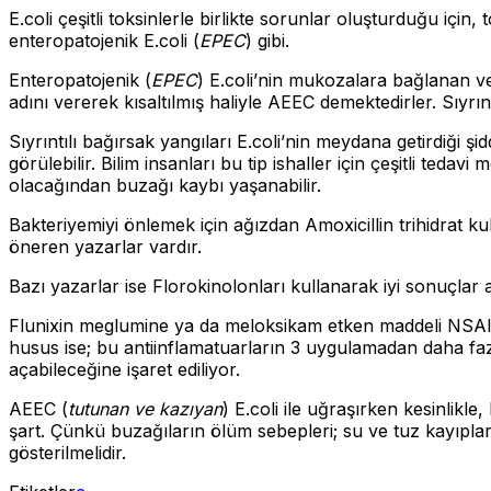
E.coli çeşitli toksinlerle birlikte sorunlar oluşturduğu için, 
enteropatojenik E.coli (
EPEC
) gibi.
Enteropatojenik (
EPEC
) E.coli’nin mukozalara bağlanan v
adını vererek kısaltılmış haliyle AEEC demektedirler. Sıyrınt
Sıyrıntılı bağırsak yangıları E.coli’nin meydana getirdiği ş
görülebilir. Bilim insanları bu tip ishaller için çeşitli tedav
olacağından buzağı kaybı yaşanabilir.
Bakteriyemiyi önlemek için ağızdan Amoxicillin trihidrat kul
öneren yazarlar vardır.
Bazı yazarlar ise Florokinolonları kullanarak iyi sonuçlar a
Flunixin meglumine ya da meloksikam etken maddeli NSAI i
husus ise; bu antiinflamatuarların 3 uygulamadan daha 
açabileceğine işaret ediliyor.
AEEC (
tutunan ve kazıyan
) E.coli ile uğraşırken kesinlikl
şart. Çünkü buzağıların ölüm sebepleri; su ve tuz kayıplar
gösterilmelidir.