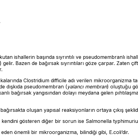
r
kutan ishallerin başında sıyrıntılı ve pseudomembranlı ishall
) gelir. Bazen de bağırsak sıyrıntıları göze çarpar. Zaten çif
r.
kalarında Clostridium difficile adı verilen mikroorganizma ta
lerde dışkıda pseudomembran (
yalancı membran
) oluştuğu gö
 kanlı bağırsak yangısından dolayı meydana gelen pıhtılaşm
bağırsakta oluşan yapısal reaksiyonların ortaya çıkış şekli
 kendini gösteren diğer bir sorun ise Salmonella typhimurium
z eden önemli bir mikroorganizma, bilindiği gibi, E.coli’dir.