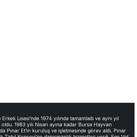
 Erkek Lisesi’nde 1974 yılında tamamladı ve aynı yıl
un oldu. 1983 yılı Nisan ayına kadar Bursa Hayvan
da Pınar Et’in kuruluş ve işletmesinde görev aldı. Pınar
lik Tahıl Konseyi’ne danışmanlık hizmetleri verdi. Ege Vet