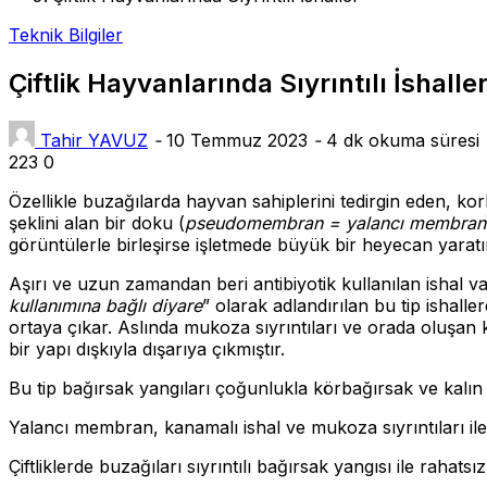
Teknik Bilgiler
Çiftlik Hayvanlarında Sıyrıntılı İshalle
Tahir YAVUZ
-
10 Temmuz 2023
-
4 dk okuma süresi
223
0
Özellikle buzağılarda hayvan sahiplerini tedirgin eden, kor
şeklini alan bir doku (
pseudomembran = yalancı membran
görüntülerle birleşirse işletmede büyük bir heyecan yaratı
Aşırı ve uzun zamandan beri antibiyotik kullanılan ishal va
kullanımına bağlı
diyare
” olarak adlandırılan bu tip ishal
ortaya çıkar. Aslında mukoza sıyrıntıları ve orada oluşan
bir yapı dışkıyla dışarıya çıkmıştır.
Bu tip bağırsak yangıları çoğunlukla körbağırsak ve kalın 
Yalancı membran, kanamalı ishal ve mukoza sıyrıntıları ile
Çiftliklerde buzağıları sıyrıntılı bağırsak yangısı ile rahatsı