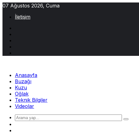
Skip
07 Ağustos 2026, Cuma
to
İletişim
content
Anasayfa
Buzağı
Kuzu
Oğlak
Teknik Bilgiler
Videolar