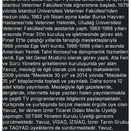
İstanbul Veteriner Fakültesi’nde öğrenimine başladı. 1979
yılında İstanbul Üniversitesi Veteriner Fakültesi’nden
mezun oldu. 1983 yılı Nisan ayına kadar Bursa Hayvan
Hastanesi’nde Veteriner Hekimlik, Uludağ Üniversitesi
Veteriner Fakültesi’nde asistanlık yaptı. 1983-1988 yılları
arasında Pınar Et’in kuruluş ve işletmesinde görev aldı.
Pınar Et’te çalıştığı yıllarda tanıştığı meslektaşlarıyla
1988 yılında Ege Vet’i kurdu. 1988-1998 yılları arasında
Amerikan Yemlik Tahıl Konseyi’ne danışmanlık hizmetleri
verdi. Ege Vet Genel Müdürü olarak görev yaptı. Ata Fen
ve Sürü Yönetimi şirketlerinin kuruluşunda yer alan
Yavuz, mesleği ile ilgili olarak çok sayıda makalelerini
2009 yılında “Meslekte 30 yıl” ve 2014 yılında “Meslekte
35 yıl” kitaplarında topladı ve yayınladı. Daha sonra 12
adet kitabı yayınlandı. Mesleğiyle ilgili gazetelerde,
dergilerde, internette köşe yazıları halen yayınlanmakta
ve çeşitli TV programlarında bilgilerini paylaşmaktadır.
Yurtiçinde ve yurtdışında birçok mesleki örgüte üye olan
Yavuz, bir dönem İzmir Ticaret Odası Meclis Üyeliği
yapmıştır. SETBİR Yönetim Kurulu Üyeliği görevini
yürütmektedir. Yavuz, VİSAD, İZSİAD, İzmir Tarım Grubu
ve TAGYAD üyeliklerini de sürdürmektedir. Yavuz,