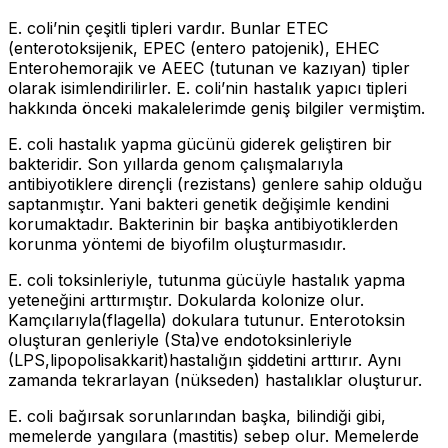
E. coli’nin çeşitli tipleri vardır. Bunlar ETEC
(enterotoksijenik, EPEC (entero patojenik), EHEC
Enterohemorajik ve AEEC (tutunan ve kazıyan) tipler
olarak isimlendirilirler. E. coli’nin hastalık yapıcı tipleri
hakkında önceki makalelerimde geniş bilgiler vermiştim.
E. coli hastalık yapma gücünü giderek geliştiren bir
bakteridir. Son yıllarda genom çalışmalarıyla
antibiyotiklere dirençli (rezistans) genlere sahip olduğu
saptanmıştır. Yani bakteri genetik değişimle kendini
korumaktadır. Bakterinin bir başka antibiyotiklerden
korunma yöntemi de biyofilm oluşturmasıdır.
E. coli toksinleriyle, tutunma gücüyle hastalık yapma
yeteneğini arttırmıştır. Dokularda kolonize olur.
Kamçılarıyla(flagella) dokulara tutunur. Enterotoksin
oluşturan genleriyle (Sta)ve endotoksinleriyle
(LPS,lipopolisakkarit)hastalığın şiddetini arttırır. Aynı
zamanda tekrarlayan (nükseden) hastalıklar oluşturur.
E. coli bağırsak sorunlarından başka, bilindiği gibi,
memelerde yangılara (mastitis) sebep olur. Memelerde