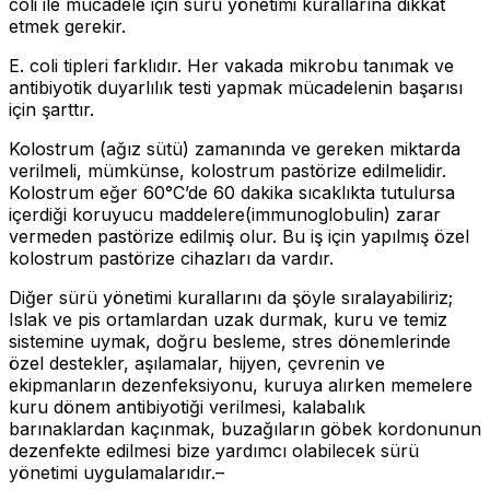
coli ile mücadele için sürü yönetimi kurallarına dikkat
etmek gerekir.
E. coli tipleri farklıdır. Her vakada mikrobu tanımak ve
antibiyotik duyarlılık testi yapmak mücadelenin başarısı
için şarttır.
Kolostrum (ağız sütü) zamanında ve gereken miktarda
verilmeli, mümkünse, kolostrum pastörize edilmelidir.
Kolostrum eğer 60°C’de 60 dakika sıcaklıkta tutulursa
içerdiği koruyucu maddelere(immunoglobulin) zarar
vermeden pastörize edilmiş olur. Bu iş için yapılmış özel
kolostrum pastörize cihazları da vardır.
Diğer sürü yönetimi kurallarını da şöyle sıralayabiliriz;
Islak ve pis ortamlardan uzak durmak, kuru ve temiz
sistemine uymak, doğru besleme, stres dönemlerinde
özel destekler, aşılamalar, hijyen, çevrenin ve
ekipmanların dezenfeksiyonu, kuruya alırken memelere
kuru dönem antibiyotiği verilmesi, kalabalık
barınaklardan kaçınmak, buzağıların göbek kordonunun
dezenfekte edilmesi bize yardımcı olabilecek sürü
yönetimi uygulamalarıdır.–