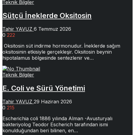
Teknik Bilgiler
Sütçü İneklerde Oksitosin
Tahir YAVUZ
6 Temmuz 2026
0
222
Oksitosin süt indirme hormonudur. İneklerde sağım
oksitosinin etkisiyle gerçekleşir. Oksitosin beynin
hipotalamus bölgesinde sentezlenir ve…
Teknik Bilgiler
E. Coli ve Sürü Yönetimi
Tahir YAVUZ
29 Haziran 2026
0
215
Escherichia coli 1886 yılında Alman -Avusturyalı
bakteriyolog Teodor Escherich tarafından ismi
konulduğundan beri bilinen, en…