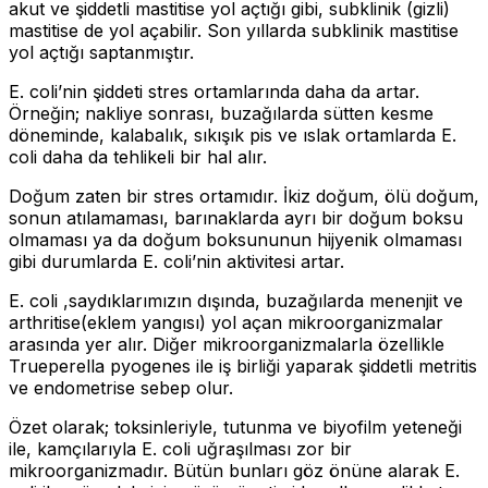
akut ve şiddetli mastitise yol açtığı gibi, subklinik (gizli)
mastitise de yol açabilir. Son yıllarda subklinik mastitise
yol açtığı saptanmıştır.
E. coli’nin şiddeti stres ortamlarında daha da artar.
Örneğin; nakliye sonrası, buzağılarda sütten kesme
döneminde, kalabalık, sıkışık pis ve ıslak ortamlarda E.
coli daha da tehlikeli bir hal alır.
Doğum zaten bir stres ortamıdır. İkiz doğum, ölü doğum,
sonun atılamaması, barınaklarda ayrı bir doğum boksu
olmaması ya da doğum boksununun hijyenik olmaması
gibi durumlarda E. coli’nin aktivitesi artar.
E. coli ,saydıklarımızın dışında, buzağılarda menenjit ve
arthritise(eklem yangısı) yol açan mikroorganizmalar
arasında yer alır. Diğer mikroorganizmalarla özellikle
Trueperella pyogenes ile iş birliği yaparak şiddetli metritis
ve endometrise sebep olur.
Özet olarak; toksinleriyle, tutunma ve biyofilm yeteneği
ile, kamçılarıyla E. coli uğraşılması zor bir
mikroorganizmadır. Bütün bunları göz önüne alarak E.