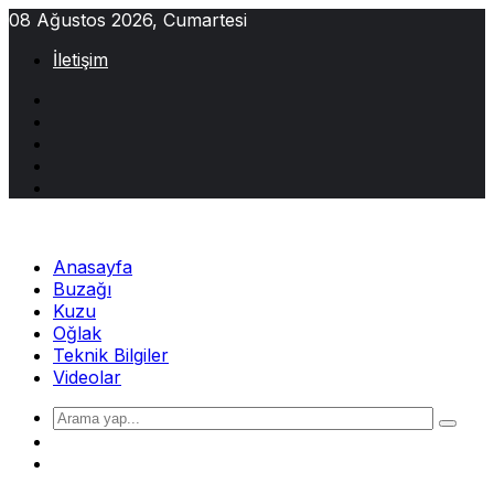
Skip
08 Ağustos 2026, Cumartesi
to
İletişim
content
Anasayfa
Buzağı
Kuzu
Oğlak
Teknik Bilgiler
Videolar