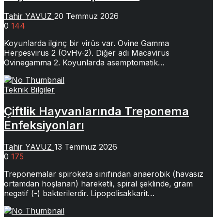
Tahir YAVUZ
20 Temmuz 2026
0
144
Koyunlarda ilginç bir virüs var. Ovine Gamma
Herpesvirus 2 (OvHv-2). Diğer adı Macavirus
Ovinegamma 2. Koyunlarda asemptomatik…
Teknik Bilgiler
Çiftlik Hayvanlarında Treponema
Enfeksiyonları
Tahir YAVUZ
13 Temmuz 2026
0
175
Treponemalar spiroketa sınıfından anaerobik (havasız
ortamdan hoşlanan) hareketli, spiral şeklinde, gram
negatif (-) bakterilerdir. Lipopolisakkarit…