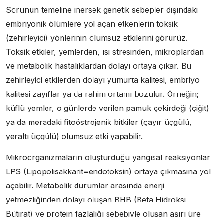
Sorunun temeline inersek genetik sebepler dışındaki
embriyonik ölümlere yol açan etkenlerin toksik
(zehirleyici) yönlerinin olumsuz etkilerini görürüz.
Toksik etkiler, yemlerden, ısı stresinden, mikroplardan
ve metabolik hastalıklardan dolayı ortaya çıkar. Bu
zehirleyici etkilerden dolayı yumurta kalitesi, embriyo
kalitesi zayıflar ya da rahim ortamı bozulur. Örneğin;
küflü yemler, o günlerde verilen pamuk çekirdeği (çiğit)
ya da meradaki fitoöstrojenik bitkiler (çayır üçgülü,
yeraltı üçgülü) olumsuz etki yapabilir.
Mikroorganizmaların oluşturduğu yangısal reaksiyonlar
LPS (Lipopolisakkarit=endotoksin) ortaya çıkmasına yol
açabilir. Metabolik durumlar arasında enerji
yetmezliğinden dolayı oluşan BHB (Beta Hidroksi
Bütirat) ve protein fazlalığı sebebiyle oluşan aşırı üre