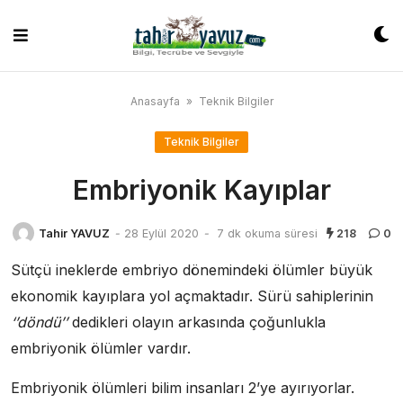
Skip
to
content
Anasayfa
»
Teknik Bilgiler
Teknik Bilgiler
Embriyonik Kayıplar
Tahir YAVUZ
-
28 Eylül 2020
-
7 dk okuma süresi
218
0
Sütçü ineklerde embriyo dönemindeki ölümler büyük
ekonomik kayıplara yol açmaktadır. Sürü sahiplerinin
‘’döndü’’
dedikleri olayın arkasında çoğunlukla
embriyonik ölümler vardır.
Embriyonik ölümleri bilim insanları 2’ye ayırıyorlar.