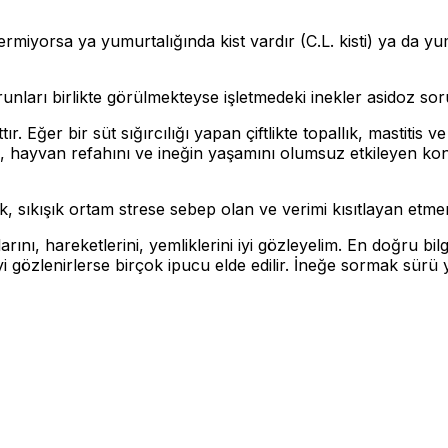
termiyorsa ya yumurtalığında kist vardır (C.L. kisti) ya da 
sorunları birlikte görülmekteyse işletmedeki inekler asidoz s
tır. Eğer bir süt sığırcılığı yapan çiftlikte topallık, mastiti
ı, hayvan refahını ve ineğin yaşamını olumsuz etkileyen konul
, sıkışık ortam strese sebep olan ve verimi kısıtlayan etmen
arını, hareketlerini, yemliklerini iyi gözleyelim. En doğru bi
yi gözlenirlerse birçok ipucu elde edilir. İneğe sormak sürü 