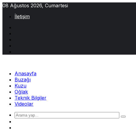
Skip
08 Ağustos 2026, Cumartesi
to
İletişim
content
Anasayfa
Buzağı
Kuzu
Oğlak
Teknik Bilgiler
Videolar