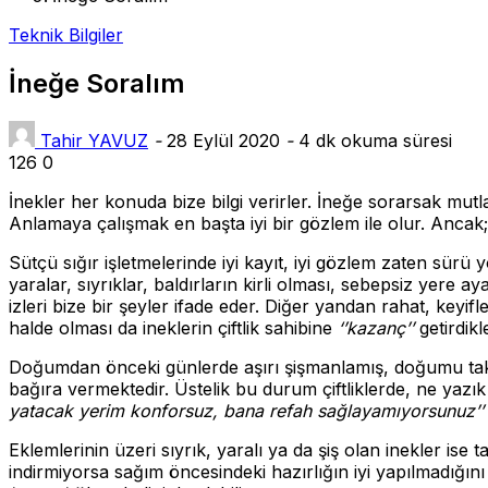
Teknik Bilgiler
İneğe Soralım
Tahir YAVUZ
-
28 Eylül 2020
-
4 dk okuma süresi
126
0
İnekler her konuda bize bilgi verirler. İneğe sorarsak mutla
Anlamaya çalışmak en başta iyi bir gözlem ile olur. Ancak
Sütçü sığır işletmelerinde iyi kayıt, iyi gözlem zaten sürü 
yaralar, sıyrıklar, baldırların kirli olması, sebepsiz yere 
izleri bize bir şeyler ifade eder. Diğer yandan rahat, keyif
halde olması da ineklerin çiftlik sahibine
‘’kazanç’’
getirdikle
Doğumdan önceki günlerde aşırı şişmanlamış, doğumu takip 
bağıra vermektedir. Üstelik bu durum çiftliklerde, ne yazı
yatacak yerim konforsuz, bana refah sağlayamıyorsunuz’’
Eklemlerinin üzeri sıyrık, yaralı ya da şiş olan inekler 
indirmiyorsa sağım öncesindeki hazırlığın iyi yapılmadığın