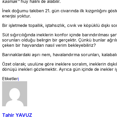
kasmak’’
huy halini de alabilir.
İnek doğumu takiben 21. gün civarında ilk kızgınlığını gös
enerjisi yoktur.
Bir işletmede topallık, iştahsızlık, cıvık ve köpüklü dışkı 
Süt sığırcılığında ineklerin konfor içinde barındırılması şart
sorunları olduğu belirgin bir gerçektir. Çünkü bunlar ağrıl
çeken bir hayvandan nasıl verim bekleyebiliriz?
Barınaklardaki aşırı nem, havalandırma sorunları, kalabalık
Özet olarak; usulüne göre ineklere soralım, ineklerin dışkıl
dönüşü inekleri gözlemektir. Ayrıca gün içinde de inekler i
Etiketler
i
Tahir YAVUZ