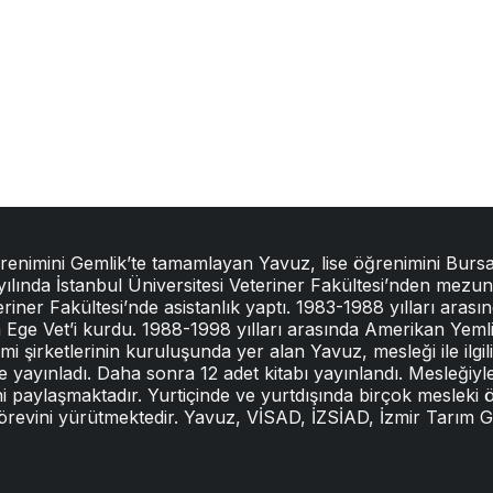
ğrenimini Gemlik’te tamamlayan Yavuz, lise öğrenimini Bursa
 yılında İstanbul Üniversitesi Veteriner Fakültesi’nden mez
iner Fakültesi’nde asistanlık yaptı. 1983-1988 yılları arasın
ında Ege Vet’i kurdu. 1988-1998 yılları arasında Amerikan Yem
şirketlerinin kuruluşunda yer alan Yavuz, mesleği ile ilgil
e yayınladı. Daha sonra 12 adet kitabı yayınlandı. Mesleğiyle 
ni paylaşmaktadır. Yurtiçinde ve yurtdışında birçok mesleki
görevini yürütmektedir. Yavuz, VİSAD, İZSİAD, İzmir Tarım