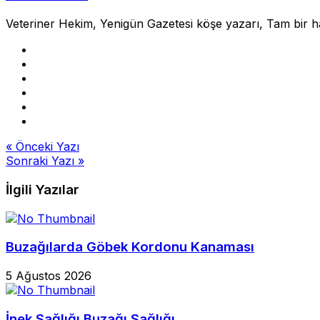
Veteriner Hekim, Yenigün Gazetesi köşe yazarı, Tam bir hayv
Yazı
« Önceki Yazı
Sonraki Yazı »
gezinmesi
İlgili Yazılar
Buzağılarda Göbek Kordonu Kanaması
5 Ağustos 2026
İnek Sağlığı Buzağı Sağlığı