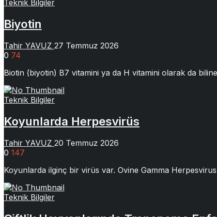
Teknik Bilgiler
Biyotin
Tahir YAVUZ
27 Temmuz 2026
0
74
Biotin (biyotin) B7 vitamini ya da H vitamini olarak da bili
Teknik Bilgiler
Koyunlarda Herpesvirüs
Tahir YAVUZ
20 Temmuz 2026
0
147
Koyunlarda ilginç bir virüs var. Ovine Gamma Herpesvir
Teknik Bilgiler