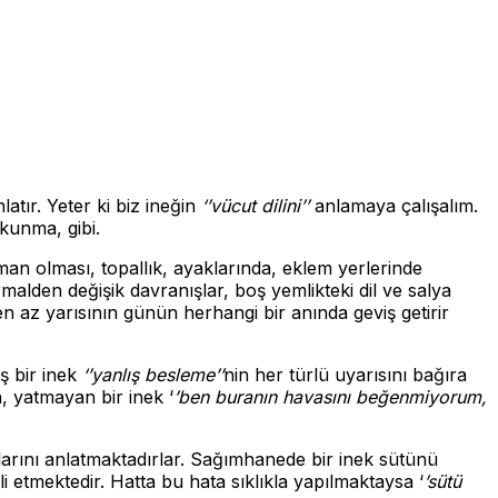
atır. Yeter ki biz ineğin
‘’vücut dilini’’
anlamaya çalışalım.
kunma, gibi.
işman olması, topallık, ayaklarında, eklem yerlerinde
rmalden değişik davranışlar, boş yemlikteki dil ve salya
 en az yarısının günün herhangi bir anında geviş getirir
ş bir inek
‘’yanlış besleme’’
nin her türlü uyarısını bağıra
, yatmayan bir inek ‘
’ben buranın havasını beğenmiyorum,
larını anlatmaktadırlar. Sağımhanede bir inek sütünü
i etmektedir. Hatta bu hata sıklıkla yapılmaktaysa ‘
’sütü