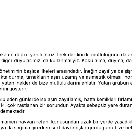
ka en doğru yanıtı alırız. İnek derdini de mutluluğunu da anl
; diğer duyularımızı da kullanmalıyız. Koku alma, duyma, do
yönetiminin başlıca ilkeleri arasındadır. İneğin zayıf ya da ş
ayakta durma, tırnakların aşırı uzamış ve asimetrik olması, no
le yatan inekler de bize mutluluklarını anlatır. Yatan grubun
rini gösterir.
eden günlerde ise aşırı zayıflamış, hatta kemikleri fırlamı
k ki, çok rastlanan bir sorundur. Ayakta sebepsiz yere duran
demektedir.
ise tamamen hayvan refahı konusundan uzak bir yerde yaşadık
ı ya da sağıma girerken sert davranışlar gördüğünü bize bell