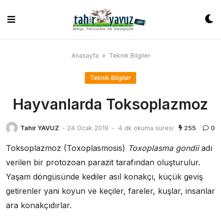
Skip
to
content
Anasayfa
»
Teknik Bilgiler
Teknik Bilgiler
Hayvanlarda Toksoplazmoz
Tahir YAVUZ
-
24 Ocak 2019
-
4 dk okuma süresi
255
0
Toksoplazmoz (Toxoplasmosis)
Toxoplasma gondii
adı
verilen bir protozoan parazit tarafından oluşturulur.
Yaşam döngüsünde kediler asıl konakçı, küçük geviş
getirenler yani koyun ve keçiler, fareler, kuşlar, insanlar
ara konakçıdırlar.