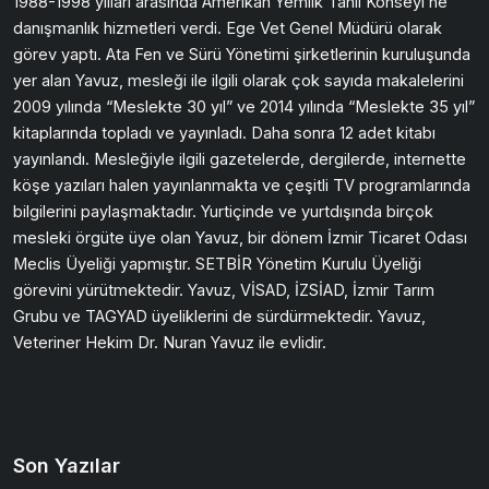
1988-1998 yılları arasında Amerikan Yemlik Tahıl Konseyi’ne
danışmanlık hizmetleri verdi. Ege Vet Genel Müdürü olarak
görev yaptı. Ata Fen ve Sürü Yönetimi şirketlerinin kuruluşunda
yer alan Yavuz, mesleği ile ilgili olarak çok sayıda makalelerini
2009 yılında “Meslekte 30 yıl” ve 2014 yılında “Meslekte 35 yıl”
kitaplarında topladı ve yayınladı. Daha sonra 12 adet kitabı
yayınlandı. Mesleğiyle ilgili gazetelerde, dergilerde, internette
köşe yazıları halen yayınlanmakta ve çeşitli TV programlarında
bilgilerini paylaşmaktadır. Yurtiçinde ve yurtdışında birçok
mesleki örgüte üye olan Yavuz, bir dönem İzmir Ticaret Odası
Meclis Üyeliği yapmıştır. SETBİR Yönetim Kurulu Üyeliği
görevini yürütmektedir. Yavuz, VİSAD, İZSİAD, İzmir Tarım
Grubu ve TAGYAD üyeliklerini de sürdürmektedir. Yavuz,
Veteriner Hekim Dr. Nuran Yavuz ile evlidir.
Son Yazılar