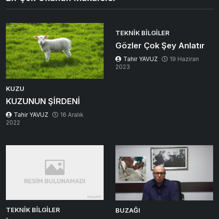
TEKNIK BILGILER
Gözler Çok Şey Anlatır
Tahir YAVUZ
19 Haziran
2023
KUZU
KUZUNUN ŞİRDENİ
Tahir YAVUZ
16 Aralık
2022
TEKNIK BILGILER
BUZAĞI