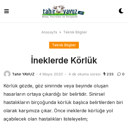
Skip
to
content
Anasayfa
»
Teknik Bilgiler
Teknik Bilgiler
İneklerde Körlük
Tahir YAVUZ
-
4 Mayıs 2020
-
4 dk okuma süresi
233
0
Körlük gözde, göz sinirinde veya beyinde oluşan
hasarların ortaya çıkardığı bir belirtidir. Sinirsel
hastalıkların birçoğunda körlük başlıca belirtilerden biri
olarak karşımıza çıkar. Önce ineklerde körlüğe yol
açabilecek olan hastalıkları listeleyelim;