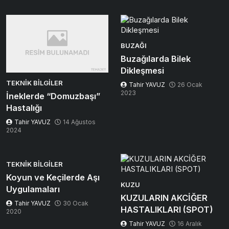
BUZAĞI
Buzağılarda Bilek
Dikleşmesi
TEKNIK BILGILER
Tahir YAVUZ
26 Ocak
2023
İneklerde “Domuzbaşı”
Hastalığı
Tahir YAVUZ
14 Ağustos
2024
TEKNIK BILGILER
Koyun ve Keçilerde Aşı
KUZU
Uygulamaları
KUZULARIN AKCİĞER
Tahir YAVUZ
30 Ocak
HASTALIKLARI (SPOT)
2020
Tahir YAVUZ
16 Aralık