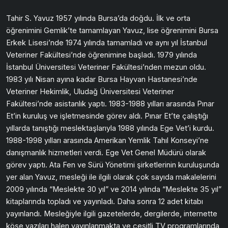
Tahir S. Yavuz 1957 yılında Bursa’da doğdu. İlk ve orta
öğrenimini Gemlik’te tamamlayan Yavuz, lise öğrenimini Bursa
Erkek Lisesi’nde 1974 yılında tamamladı ve aynı yıl İstanbul
Veteriner Fakültesi’nde öğrenimine başladı. 1979 yılında
İstanbul Üniversitesi Veteriner Fakültesi’nden mezun oldu.
1983 yılı Nisan ayına kadar Bursa Hayvan Hastanesi’nde
Veteriner Hekimlik, Uludağ Üniversitesi Veteriner
Fakültesi’nde asistanlık yaptı. 1983-1988 yılları arasında Pınar
Et’in kuruluş ve işletmesinde görev aldı. Pınar Et’te çalıştığı
yıllarda tanıştığı meslektaşlarıyla 1988 yılında Ege Vet’i kurdu.
1988-1998 yılları arasında Amerikan Yemlik Tahıl Konseyi’ne
danışmanlık hizmetleri verdi. Ege Vet Genel Müdürü olarak
görev yaptı. Ata Fen ve Sürü Yönetimi şirketlerinin kuruluşunda
yer alan Yavuz, mesleği ile ilgili olarak çok sayıda makalelerini
2009 yılında “Meslekte 30 yıl” ve 2014 yılında “Meslekte 35 yıl”
kitaplarında topladı ve yayınladı. Daha sonra 12 adet kitabı
yayınlandı. Mesleğiyle ilgili gazetelerde, dergilerde, internette
köşe yazıları halen yayınlanmakta ve çeşitli TV programlarında