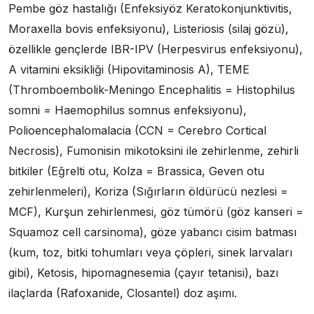
Pembe göz hastalığı (Enfeksiyöz Keratokonjunktivitis,
Moraxella bovis enfeksiyonu), Listeriosis (silaj gözü),
özellikle gençlerde IBR-IPV (Herpesvirus enfeksiyonu),
A vitamini eksikliği (Hipovitaminosis A), TEME
(Thromboembolik-Meningo Encephalitis = Histophilus
somni = Haemophilus somnus enfeksiyonu),
Polioencephalomalacia (CCN = Cerebro Cortical
Necrosis), Fumonisin mikotoksini ile zehirlenme, zehirli
bitkiler (Eğrelti otu, Kolza = Brassica, Geven otu
zehirlenmeleri), Koriza (Sığırların öldürücü nezlesi =
MCF), Kurşun zehirlenmesi, göz tümörü (göz kanseri =
Squamoz cell carsinoma), göze yabancı cisim batması
(kum, toz, bitki tohumları veya çöpleri, sinek larvaları
gibi), Ketosis, hipomagnesemia (çayır tetanisi), bazı
ilaçlarda (Rafoxanide, Closantel) doz aşımı.