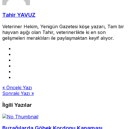
Tahir YAVUZ
Veteriner Hekim, Yenigün Gazetesi köşe yazarı, Tam bir
hayvan aşığı olan Tahir, veterinerlikte ki en son
gelişmeleri meraklıları ile paylaşmaktan keyif alıyor.
Yazı
« Önceki Yazı
Sonraki Yazı »
gezinmesi
İlgili Yazılar
Buzağılarda Göbek Kordonu Kanaması