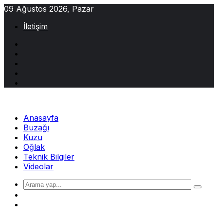
Skip
09 Ağustos 2026, Pazar
to
İletişim
content
Anasayfa
Buzağı
Kuzu
Oğlak
Teknik Bilgiler
Videolar