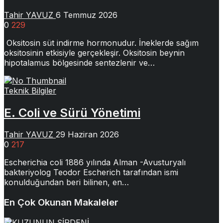
Tahir YAVUZ
6 Temmuz 2026
0
229
Oksitosin süt indirme hormonudur. İneklerde sağım
oksitosinin etkisiyle gerçekleşir. Oksitosin beynin
hipotalamus bölgesinde sentezlenir ve…
Teknik Bilgiler
E. Coli ve Sürü Yönetimi
Tahir YAVUZ
29 Haziran 2026
0
217
Escherichia coli 1886 yılında Alman -Avusturyalı
bakteriyolog Teodor Escherich tarafından ismi
konulduğundan beri bilinen, en…
En Çok Okunan Makaleler