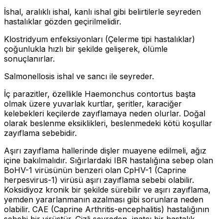
İshal, aralıklı ishal, kanlı ishal gibi belirtilerle seyreden
hastalıklar gözden geçirilmelidir.
Klostridyum enfeksiyonları (Çelerme tipi hastalıklar)
çoğunlukla hızlı bir şekilde gelişerek, ölümle
sonuçlanırlar.
Salmonellosis ishal ve sancı ile seyreder.
İç parazitler, özellikle Haemonchus contortus başta
olmak üzere yuvarlak kurtlar, şeritler, karaciğer
kelebekleri keçilerde zayıflamaya neden olurlar. Doğal
olarak beslenme eksiklikleri, beslenmedeki kötü koşullar
zayıflama sebebidir.
Aşırı zayıflama hallerinde dişler muayene edilmeli, ağız
içine bakılmalıdır. Sığırlardaki IBR hastalığına sebep olan
BoHV-1 virüsünün benzeri olan CpHV-1 (Caprine
herpesvirus-1) virüsü aşırı zayıflama sebebi olabilir.
Koksidiyoz kronik bir şekilde sürebilir ve aşırı zayıflama,
yemden yararlanmanın azalması gibi sorunlara neden
olabilir. CAE (Caprine Arthritis-encephalitis) hastalığının
sebebi bir virüstür. Gizli seyreden, inatçı bir hastalık