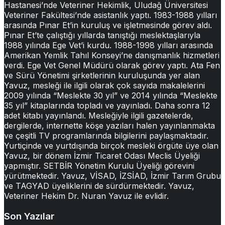
Hastanesi’nde Veteriner Hekimlik, Uludağ Üniversitesi
Veteriner Fakültesi’nde asistanlık yaptı. 1983-1988 yılları
arasında Pınar Et’in kuruluş ve işletmesinde görev aldı.
Pınar Et’te çalıştığı yıllarda tanıştığı meslektaşlarıyla
1988 yılında Ege Vet’i kurdu. 1988-1998 yılları arasında
Amerikan Yemlik Tahıl Konseyi’ne danışmanlık hizmetleri
verdi. Ege Vet Genel Müdürü olarak görev yaptı. Ata Fen
ve Sürü Yönetimi şirketlerinin kuruluşunda yer alan
Yavuz, mesleği ile ilgili olarak çok sayıda makalelerini
2009 yılında “Meslekte 30 yıl” ve 2014 yılında “Meslekte
35 yıl” kitaplarında topladı ve yayınladı. Daha sonra 12
adet kitabı yayınlandı. Mesleğiyle ilgili gazetelerde,
dergilerde, internette köşe yazıları halen yayınlanmakta
ve çeşitli TV programlarında bilgilerini paylaşmaktadır.
Yurtiçinde ve yurtdışında birçok mesleki örgüte üye olan
Yavuz, bir dönem İzmir Ticaret Odası Meclis Üyeliği
yapmıştır. SETBİR Yönetim Kurulu Üyeliği görevini
yürütmektedir. Yavuz, VİSAD, İZSİAD, İzmir Tarım Grubu
ve TAGYAD üyeliklerini de sürdürmektedir. Yavuz,
Veteriner Hekim Dr. Nuran Yavuz ile evlidir.
Son Yazılar