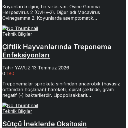
Koyunlarda ilginç bir virüs var. Ovine Gamma
Herpesvirus 2 (OvHv-2). Diğer adı Macavirus
Ovinegamma 2. Koyunlarda asemptomatik…
Teknik Bilgiler
Çiftlik Hayvanlarında Treponema
Enfeksiyonları
Tahir YAVUZ
13 Temmuz 2026
0
180
Treponemalar spiroketa sınıfından anaerobik (havasız
ortamdan hoşlanan) hareketli, spiral şeklinde, gram
negatif (-) bakterilerdir. Lipopolisakkarit…
Teknik Bilgiler
Sütçü İneklerde Oksitosin