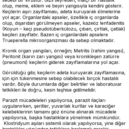
olup, meme, eklem ve beyin yangısıyla kendini gösterir.
Keçilerin aşırı zayıflaması, adeta kuruyarak ölmelerine
yol açar. Organlardaki apseler, özellikle iç organlarda
olup, dışarıdan görülmeyen apseler, kazeöz lenfadenitis
(Koyun – keçi pseudotüberkülozu, çıban, çırtlak, çatlak)
keçileri zayıflatır. Bazen iç organlardaki apselere
Trueperella mikroorganizması da sebep olmaktadır.
Kronik organ yangıları, örneğin; Metritis (rahim yangısı),
Peritonit (karın zarı yangısı) veya kronikleşen zatürre
(pneumoni) keçilerin giderek zayıflamalarına yol açar.
Görüldüğü gibi; keçilerin adeta kuruyarak zayıflamasına,
için için tükenmesine sebep olabilecek birçok hastalık
vardır. Böyle durumlarda diğer belirtiler ve laboratuvar
tetkikleri ile doğru, kesin teşhise gidilmelidir.
Parazit mücadeleleri yapılıyorsa, parazit ilaçları
uygulanırken, şeritler, yuvarlak kurtlar ve karaciğer
kelebeklerinin tamamı göz önüne alınarak mücadele
yapılıyorsa, başka hastalıklara yönelmek mümkündür.
Klostridyum aşıları sistemli olarak yapılıyorsa, yine diğer
hastalıklar yönünden tetkiklere başlamak gerekir.