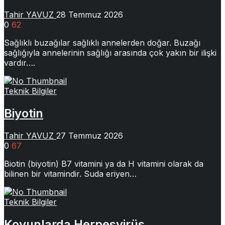
Tahir YAVUZ
28 Temmuz 2026
0
62
Sağlıklı buzağılar sağlıklı annelerden doğar. Buzağı
sağlığıyla annelerinin sağlığı arasında çok yakın bir ilişki
vardır….
Teknik Bilgiler
Biyotin
Tahir YAVUZ
27 Temmuz 2026
0
67
Biotin (biyotin) B7 vitamini ya da H vitamini olarak da
bilinen bir vitamindir. Suda eriyen…
Teknik Bilgiler
Koyunlarda Herpesvirüs