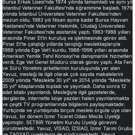
Bursa Erkek Lisesi’nde 1974 yılında tamamladı ve aynı yıl
İstanbul Veteriner Fakültesi’nde öğrenimine başladı. 1979
yılında İstanbul Üniversitesi Veteriner Fakültesi’nden
mezun oldu. 1983 yılı Nisan ayına kadar Bursa Hayvan
Hastanesi’nde Veteriner Hekimlik, Uludağ Üniversitesi
Veteriner Fakültesi’nde asistanlık yaptı. 1983-1988 yılları
arasında Pınar Et’in kuruluş ve işletmesinde görev aldı.
Pınar Et’te çalıştığı yıllarda tanıştığı meslektaşlarıyla
1988 yılında Ege Vet’i kurdu. 1988-1998 yılları arasında
Amerikan Yemlik Tahıl Konseyi’ne danışmanlık hizmetleri
verdi. Ege Vet Genel Müdürü olarak görev yaptı. Ata Fen
ve Sürü Yönetimi şirketlerinin kuruluşunda yer alan
Yavuz, mesleği ile ilgili olarak çok sayıda makalelerini
2009 yılında “Meslekte 30 yıl” ve 2014 yılında “Meslekte
35 yıl” kitaplarında topladı ve yayınladı. Daha sonra 12
adet kitabı yayınlandı. Mesleğiyle ilgili gazetelerde,
dergilerde, internette köşe yazıları halen yayınlanmakta
ve çeşitli TV programlarında bilgilerini paylaşmaktadır.
Yurtiçinde ve yurtdışında birçok mesleki örgüte üye olan
Yavuz, bir dönem İzmir Ticaret Odası Meclis Üyeliği
yapmıştır. SETBİR Yönetim Kurulu Üyeliği görevini
yürütmektedir. Yavuz, VİSAD, İZSİAD, İzmir Tarım Grubu
ve TAGYAD üyeliklerini de sürdürmektedir. Yavuz,