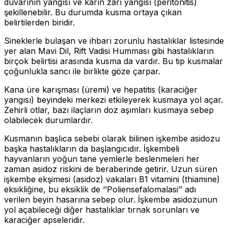
duvarının yangısı ve karın zarı yangısı (peritonitis)
şekillenebilir. Bu durumda kusma ortaya çıkan
belirtilerden biridir.
Sineklerle bulaşan ve ihbarı zorunlu hastalıklar listesinde
yer alan Mavi Dil, Rift Vadisi Humması gibi hastalıkların
birçok belirtisi arasında kusma da vardır. Bu tip kusmalar
çoğunlukla sancı ile birlikte göze çarpar.
Kana üre karışması (üremi) ve hepatitis (karaciğer
yangısı) beyindeki merkezi etkileyerek kusmaya yol açar.
Zehirli otlar, bazı ilaçların doz aşımları kusmaya sebep
olabilecek durumlardır.
Kusmanın başlıca sebebi olarak bilinen işkembe asidozu
başka hastalıkların da başlangıcıdır. İşkembeli
hayvanların yoğun tane yemlerle beslenmeleri her
zaman asidoz riskini de beraberinde getirir. Uzun süren
işkembe ekşimesi (asidoz) vakaları B1 vitamini (thiamine)
eksikliğine, bu eksiklik de ‘’Poliensefalomalasi’’ adı
verilen beyin hasarına sebep olur. İşkembe asidozunun
yol açabileceği diğer hastalıklar tırnak sorunları ve
karaciğer apseleridir.