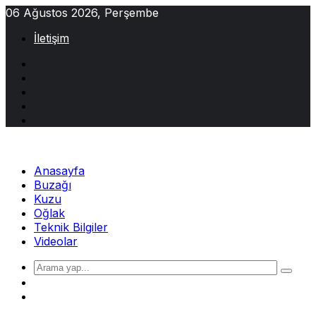
Skip
06 Ağustos 2026, Perşembe
to
İletişim
content
Anasayfa
Buzağı
Kuzu
Oğlak
Teknik Bilgiler
Videolar