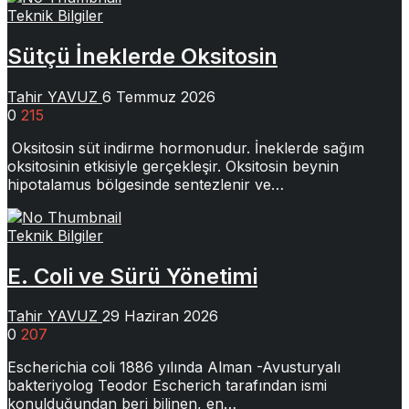
Teknik Bilgiler
Sütçü İneklerde Oksitosin
Tahir YAVUZ
6 Temmuz 2026
0
215
Oksitosin süt indirme hormonudur. İneklerde sağım
oksitosinin etkisiyle gerçekleşir. Oksitosin beynin
hipotalamus bölgesinde sentezlenir ve…
Teknik Bilgiler
E. Coli ve Sürü Yönetimi
Tahir YAVUZ
29 Haziran 2026
0
207
Escherichia coli 1886 yılında Alman -Avusturyalı
bakteriyolog Teodor Escherich tarafından ismi
konulduğundan beri bilinen, en…