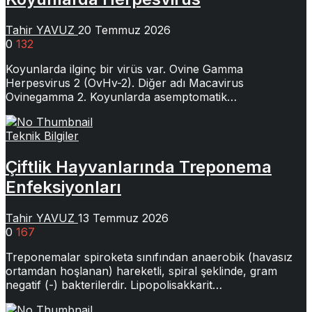
Tahir YAVUZ
20 Temmuz 2026
0
132
Koyunlarda ilginç bir virüs var. Ovine Gamma
Herpesvirus 2 (OvHv-2). Diğer adı Macavirus
Ovinegamma 2. Koyunlarda asemptomatik…
Teknik Bilgiler
Çiftlik Hayvanlarında Treponema
Enfeksiyonları
Tahir YAVUZ
13 Temmuz 2026
0
167
Treponemalar spiroketa sınıfından anaerobik (havasız
ortamdan hoşlanan) hareketli, spiral şeklinde, gram
negatif (-) bakterilerdir. Lipopolisakkarit…