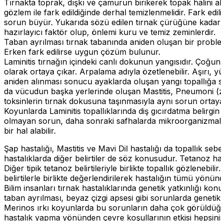
Tırnakta toprak, dışkı ve çamurun birikerek topak halini al
gözlem ile fark edildiğinde derhal temizlenmelidir. Fark edi
sorun büyür. Yukarıda sözü edilen tırnak çürüğüne kadar il
hazırlayıcı faktör olup, önlemi kuru ve temiz zeminlerdir.
Taban ayrılması tırnak tabanında aniden oluşan bir problemd
Erken fark edilirse uygun çözüm bulunur.
Laminitis tırnağın içindeki canlı dokunun yangısıdır. Çoğu
olarak ortaya çıkar. Arpalama adıyla özetlenebilir. Aşırı, 
aniden alınması sonucu ayaklarda oluşan yangı topallığa se
da vücudun başka yerlerinde oluşan Mastitis, Pneumoni (za
toksinlerin tırnak dokusuna taşınmasıyla aynı sorun ortaya 
Koyunlarda Laminitis topallıklarında diş gıcırdatma belirgin
olmayan sorun, daha sonraki safhalarda mikroorganizmala
bir hal alabilir.
Şap hastalığı, Mastitis ve Mavi Dil hastalığı da topallık seb
hastalıklarda diğer belirtiler de söz konusudur. Tetanoz ha
Diğer tipik tetanoz belirtileriyle birlikte topallık gözlenebil
belirtilerle birlikte değerlendirilerek hastalığın tümü yönünd
Bilim insanları tırnak hastalıklarında genetik yatkınlığı ko
taban ayrılması, beyaz çizgi apsesi gibi sorunlarda genetik
Merinos ırkı koyunlarda bu sorunların daha çok görüldüğü
hastalık yapma yönünden çevre koşullarının etkisi hepsini