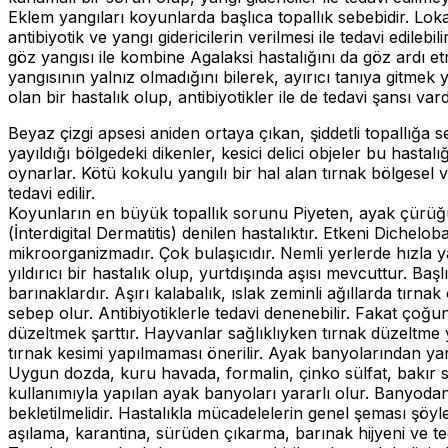
Eklem yangıları koyunlarda başlıca topallık sebebidir. Lok
antibiyotik ve yangı gidericilerin verilmesi ile tedavi edileb
göz yangısı ile kombine Agalaksi hastalığını da göz ardı 
yangısının yalnız olmadığını bilerek, ayırıcı tanıya gitmek
olan bir hastalık olup, antibiyotikler ile de tedavi şansı vard
Beyaz çizgi apsesi aniden ortaya çıkan, şiddetli topallığa
yayıldığı bölgedeki dikenler, kesici delici objeler bu hastal
oynarlar. Kötü kokulu yangılı bir hal alan tırnak bölgesel v
tedavi edilir.
Koyunların en büyük topallık sorunu Piyeten, ayak çürüğü
(İnterdigital Dermatitis) denilen hastalıktır. Etkeni Dichelo
mikroorganizmadır. Çok bulaşıcıdır. Nemli yerlerde hızla ya
yıldırıcı bir hastalık olup, yurtdışında aşısı mevcuttur. B
barınaklardır. Aşırı kalabalık, ıslak zeminli ağıllarda tırn
sebep olur. Antibiyotiklerle tedavi denenebilir. Fakat çoğun
düzeltmek şarttır. Hayvanlar sağlıklıyken tırnak düzeltme 
tırnak kesimi yapılmaması önerilir. Ayak banyolarından ya
Uygun dozda, kuru havada, formalin, çinko sülfat, bakır sü
kullanımıyla yapılan ayak banyoları yararlı olur. Banyoda
bekletilmelidir. Hastalıkla mücadelelerin genel şeması şöy
aşılama, karantina, sürüden çıkarma, barınak hijyeni ve te