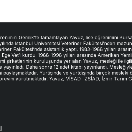
ğrenimini Gemlik’te tamamlayan Yavuz, lise öğrenimini Bursa
 yılında İstanbul Üniversitesi Veteriner Fakültesi’nden mez
iner Fakültesi’nde asistanlık yaptı. 1983-1988 yılları arasın
ında Ege Vet’i kurdu. 1988-1998 yılları arasında Amerikan Yem
şirketlerinin kuruluşunda yer alan Yavuz, mesleği ile ilgil
e yayınladı. Daha sonra 12 adet kitabı yayınlandı. Mesleğiyle 
ni paylaşmaktadır. Yurtiçinde ve yurtdışında birçok mesleki
görevini yürütmektedir. Yavuz, VİSAD, İZSİAD, İzmir Tarım
ı