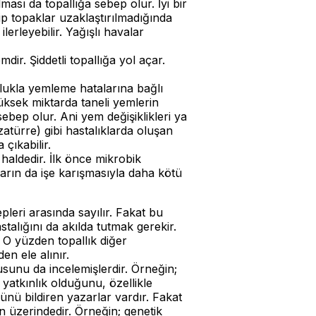
ması da topallığa sebep olur. İyi bir
lip topaklar uzaklaştırılmadığında
erleyebilir. Yağışlı havalar
ir. Şiddetli topallığa yol açar.
nlukla yemleme hatalarına bağlı
yüksek miktarda taneli yemlerin
bep olur. Ani yem değişiklikleri ya
türre) gibi hastalıklarda oluşan
çıkabilir.
 haldedir. İlk önce mikrobik
rın da işe karışmasıyla daha kötü
epleri arasında sayılır. Fakat bu
stalığını da akılda tutmak gerekir.
ir. O yüzden topallık diğer
en ele alınır.
nusunu da incelemişlerdir. Örneğin;
 yatkınlık olduğunu, özellikle
nü bildiren yazarlar vardır. Fakat
n üzerindedir. Örneğin; genetik