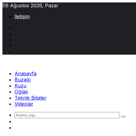
Skip
09 Ağustos 2026, Pazar
to
İletişim
content
Anasayfa
Buzağı
Kuzu
Oğlak
Teknik Bilgiler
Videolar