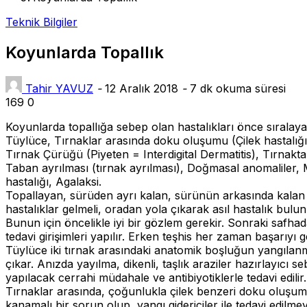
Teknik Bilgiler
Koyunlarda Topallık
Tahir YAVUZ
-
12 Aralık 2018
-
7 dk okuma süresi
169
0
Koyunlarda topallığa sebep olan hastalıkları önce sıralayal
Tüylüce, Tırnaklar arasında doku oluşumu (Çilek hastalığı)
Tırnak Çürüğü (Piyeten = Interdigital Dermatitis), Tırnakta
Taban ayrılması (tırnak ayrılması), Doğmasal anomaliler, Ma
hastalığı, Agalaksi.
Topallayan, sürüden ayrı kalan, sürünün arkasında kalan
hastalıklar gelmeli, oradan yola çıkarak asıl hastalık bulun
Bunun için öncelikle iyi bir gözlem gerekir. Sonraki safh
tedavi girişimleri yapılır. Erken teşhis her zaman başarıyı ge
Tüylüce iki tırnak arasındaki anatomik boşluğun yangılanm
çıkar. Anızda yayılma, dikenli, taşlık araziler hazırlayıcı s
yapılacak cerrahi müdahale ve antibiyotiklerle tedavi edilir.
Tırnaklar arasında, çoğunlukla çilek benzeri doku oluşumu
kanamalı bir sorun olup, yangı gidericiler ile tedavi edilmeye