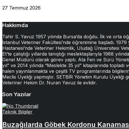
27 Temmuz 2026
Hakkımda
Tahir S. Yavuz 1957 yılında Bursa’da doğdu. İlk ve orta ö
İstanbul Veteriner Fakültesi’nde öğrenimine başladı. 1979
Hastanesi’nde Veteriner Hekimlik, Uludağ Üniversitesi Veter
Et’te çalıştığı yıllarda tanıştığı meslektaşlarıyla 1988 yıl
Genel Müdürü olarak görev yaptı. Ata Fen ve Sürü Yönetimi 
yıl” ve 2014 yılında “Meslekte 35 yıl” kitaplarında topladı v
halen yayınlanmakta ve çeşitli TV programlarında bilgileri
Meclis Üyeliği yapmıştır. SETBİR Yönetim Kurulu Üyeliği 
Veteriner Hekim Dr. Nuran Yavuz ile evlidir.
Son Yazılar
Teknik Bilgiler
Buzağılarda Göbek Kordonu Kanamas