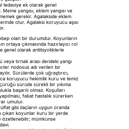
al tedaviye ek olarak genel
ilir. Meme yangısı, eklem yangısı ve
etmemek gerekir. Agalakside eklem
 yerinde olur. Agalaksi koruyucu aşısı
ır.
 sebep olan bir durumdur. Koyunların
ığın ortaya çıkmasında hazırlayıcı rol
e genel olarak antibiyotiklerle
 veya tırnak arası derideki yangı
bacter nodosus adı verilen bir
yılır. Sürülerde çok uğraştırıcı,
aşlıca koruyucu hekimlik kuru ve temiz
ak çürüğü sürüde sürekli bir yıkıma
lukla başarılı olmaz. Koşulları
yapılması, fakat hastalık sürerken
rar umulur.
lfat gibi ilaçların uygun oranda
n çıkan koyunlar kuru bir yerde
le özetlenebilir; mümkünse
davi.