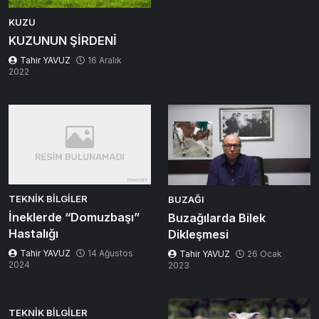
KUZU
KUZUNUN ŞİRDENİ
Tahir YAVUZ
16 Aralık
2022
TEKNIK BILGILER
BUZAĞI
İneklerde “Domuzbaşı”
Buzağılarda Bilek
Hastalığı
Dikleşmesi
Tahir YAVUZ
14 Ağustos
Tahir YAVUZ
26 Ocak
2024
2023
TEKNIK BILGILER