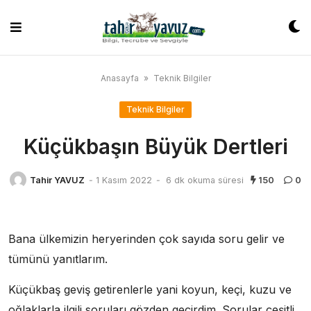
Skip
to
content
Anasayfa
»
Teknik Bilgiler
Teknik Bilgiler
Küçükbaşın Büyük Dertleri
Tahir YAVUZ
-
1 Kasım 2022
-
6 dk okuma süresi
150
0
Bana ülkemizin heryerinden çok sayıda soru gelir ve
tümünü yanıtlarım.
Küçükbaş geviş getirenlerle yani koyun, keçi, kuzu ve
oğlaklarla ilgili soruları gözden geçirdim. Sorular çeşitli