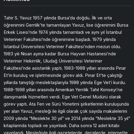
Tahir S. Yavuz 1957 yılında Bursa’da doğdu. İlk ve orta
öğrenimini Gemlik’te tamamlayan Yavuz, lise öğrenimini Bursa
Erkek Lisesi’nde 1974 yılında tamamladı ve aynı yıl İstanbul
Veteriner Fakültesi’nde öğrenimine başladı. 1979 yılında
İstanbul Üniversitesi Veteriner Fakültesi’nden mezun oldu.
1983 yılı Nisan ayına kadar Bursa Hayvan Hastanesi’nde
Veteriner Hekimlik, Uludağ Üniversitesi Veteriner
Fakültesi’nde asistanlık yaptı. 1983-1988 yılları arasında Pınar
Et’in kuruluş ve işletmesinde görev aldı. Pınar Et’te çalıştığı
yıllarda tanıştığı meslektaşlarıyla 1988 yılında Ege Vet’i kurdu.
1988-1998 yılları arasında Amerikan Yemlik Tahıl Konseyi’ne
danışmanlık hizmetleri verdi. Ege Vet Genel Müdürü olarak
görev yaptı. Ata Fen ve Sürü Yönetimi şirketlerinin kuruluşunda
yer alan Yavuz, mesleği ile ilgili olarak çok sayıda makalelerini
2009 yılında “Meslekte 30 yıl” ve 2014 yılında “Meslekte 35 yıl”
kitaplarında topladı ve yayınladı. Daha sonra 12 adet kitabı
yayınlandı. Mesleğiyle ilgili gazetelerde, dergilerde, internette