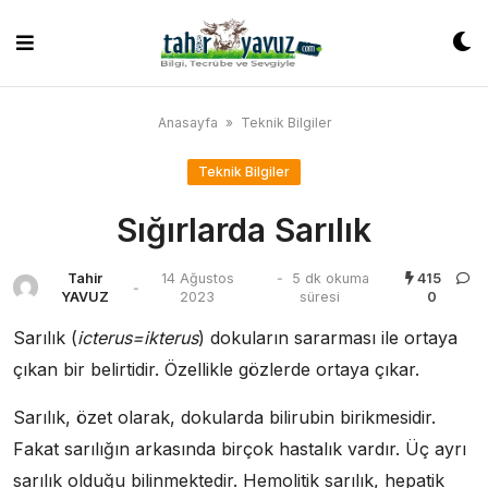
Skip
to
content
Anasayfa
»
Teknik Bilgiler
Teknik Bilgiler
Sığırlarda Sarılık
Tahir
14 Ağustos
-
5 dk okuma
415
-
YAVUZ
2023
süresi
0
Sarılık (
icterus=ikterus
) dokuların sararması ile ortaya
çıkan bir belirtidir. Özellikle gözlerde ortaya çıkar.
Sarılık, özet olarak, dokularda bilirubin birikmesidir.
Fakat sarılığın arkasında birçok hastalık vardır. Üç ayrı
sarılık olduğu bilinmektedir. Hemolitik sarılık, hepatik