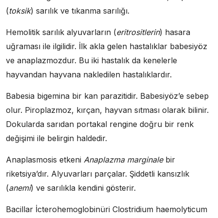
(
toksik
) sarılık ve tıkanma sarılığı.
Hemolitik sarılık alyuvarların (
eritrositlerin
) hasara
uğraması ile ilgilidir. İlk akla gelen hastalıklar babesiyöz
ve anaplazmozdur. Bu iki hastalık da kenelerle
hayvandan hayvana nakledilen hastalıklardır.
Babesia bigemina bir kan parazitidir. Babesiyöz’e sebep
olur. Piroplazmoz, kırçan, hayvan sıtması olarak bilinir.
Dokularda sarıdan portakal rengine doğru bir renk
değişimi ile belirgin haldedir.
Anaplasmosis etkeni
Anaplazma marginale
bir
riketsiya’dır. Alyuvarları parçalar. Şiddetli kansızlık
(
anemi
) ve sarılıkla kendini gösterir.
Bacillar İcterohemoglobinüri Clostridium haemolyticum