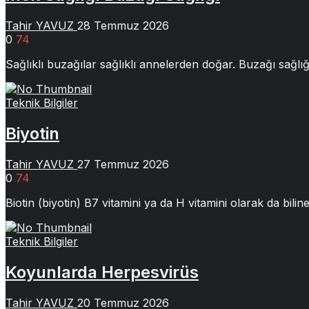
Tahir YAVUZ
28 Temmuz 2026
0
74
Sağlıklı buzağılar sağlıklı annelerden doğar. Buzağı sağlığı
Teknik Bilgiler
Biyotin
Tahir YAVUZ
27 Temmuz 2026
0
74
Biotin (biyotin) B7 vitamini ya da H vitamini olarak da bili
Teknik Bilgiler
Koyunlarda Herpesvirüs
Tahir YAVUZ
20 Temmuz 2026