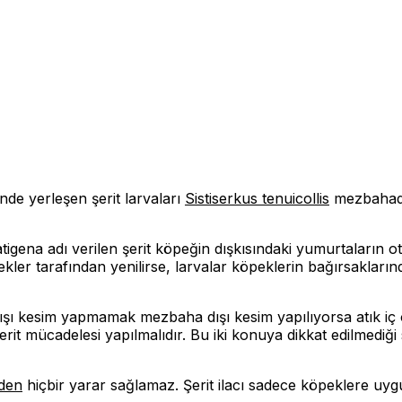
nde yerleşen şerit larvaları
Sistiserkus tenuicollis
mezbahada 
atigena adı verilen şerit köpeğin dışkısındaki yumurtaların
kler tarafından yenilirse, larvalar köpeklerin bağırsaklarında 
 dışı kesim yapmamak mezbaha dışı kesim yapılıyorsa atık i
şerit mücadelesi yapılmalıdır. Bu iki konuya dikkat edilmedi
den
hiçbir yarar sağlamaz. Şerit ilacı sadece köpeklere uy