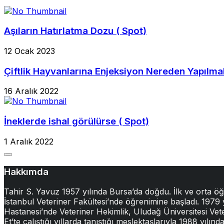
Aşıların Hatırlatma Dozu ( Spot)
12 Ocak 2023
Çiftlik Hayvanlarına Enjeksiyon Nereden Yapılmal
16 Aralık 2022
İneklerde ishal görülürse ( Spot)
1 Aralık 2022
Hakkımda
Tahir S. Yavuz 1957 yılında Bursa’da doğdu. İlk ve orta ö
İstanbul Veteriner Fakültesi’nde öğrenimine başladı. 1979
Hastanesi’nde Veteriner Hekimlik, Uludağ Üniversitesi Veter
Et’te çalıştığı yıllarda tanıştığı meslektaşlarıyla 1988 yıl