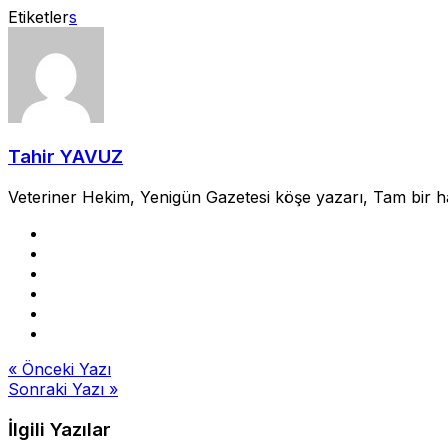
Etiketler
s
Tahir YAVUZ
Veteriner Hekim, Yenigün Gazetesi köşe yazarı, Tam bir hayv
Yazı
« Önceki Yazı
Sonraki Yazı »
gezinmesi
İlgili Yazılar