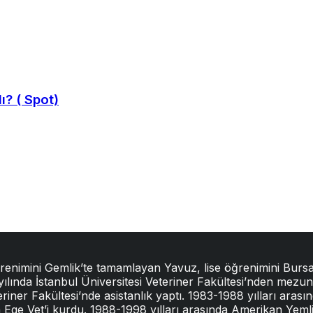
ı? ( Spot)
ğrenimini Gemlik’te tamamlayan Yavuz, lise öğrenimini Bursa
 yılında İstanbul Üniversitesi Veteriner Fakültesi’nden mez
iner Fakültesi’nde asistanlık yaptı. 1983-1988 yılları arasın
ında Ege Vet’i kurdu. 1988-1998 yılları arasında Amerikan Yem