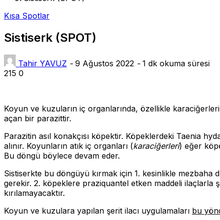
Kısa Spotlar
Sistiserk (SPOT)
Tahir YAVUZ
-
9 Ağustos 2022
-
1 dk okuma süresi
215
0
Koyun ve kuzuların iç organlarında, özellikle karaciğerleri
açan bir parazittir.
Parazitin asıl konakçısı köpektir. Köpeklerdeki Taenia hyd
alınır. Koyunların atık iç organları (
karaciğerleri
) eğer köpe
Bu döngü böylece devam eder.
Sistiserkte bu döngüyü kırmak için 1. kesinlikle mezbaha
gerekir. 2. köpeklere praziquantel etken maddeli ilaçlarla 
kırılamayacaktır.
Koyun ve kuzulara yapılan şerit ilacı uygulamaları
bu yön