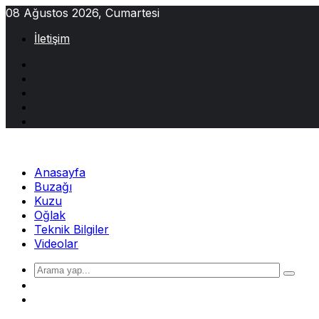
Skip
08 Ağustos 2026, Cumartesi
to
İletişim
content
Anasayfa
Buzağı
Kuzu
Oğlak
Teknik Bilgiler
Videolar