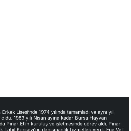
 Erkek Lisesi’nde 1974 yılında tamamladı ve aynı yıl
un oldu. 1983 yılı Nisan ayına kadar Bursa Hayvan
da Pınar Et’in kuruluş ve işletmesinde görev aldı. Pınar
lik Tahıl Konseyi’ne danışmanlık hizmetleri verdi. Ege Vet