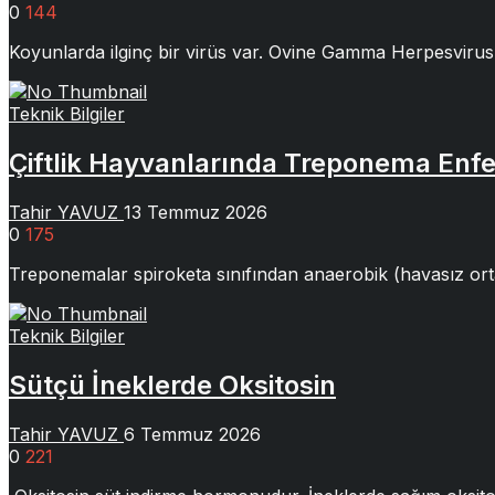
0
144
Koyunlarda ilginç bir virüs var. Ovine Gamma Herpesvir
Teknik Bilgiler
Çiftlik Hayvanlarında Treponema Enfe
Tahir YAVUZ
13 Temmuz 2026
0
175
Treponemalar spiroketa sınıfından anaerobik (havasız ortam
Teknik Bilgiler
Sütçü İneklerde Oksitosin
Tahir YAVUZ
6 Temmuz 2026
0
221