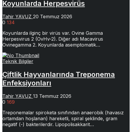
Koyunlarda Herpesvirüs
Tahir YAVUZ
20 Temmuz 2026
0
134
Koyunlarda ilginç bir virüs var. Ovine Gamma
Herpesvirus 2 (OvHv-2). Diğer adı Macavirus
Ovinegamma 2. Koyunlarda asemptomatik…
Teknik Bilgiler
Çiftlik Hayvanlarında Treponema
Enfeksiyonları
Tahir YAVUZ
13 Temmuz 2026
0
169
Treponemalar spiroketa sınıfından anaerobik (havasız
ortamdan hoşlanan) hareketli, spiral şeklinde, gram
negatif (-) bakterilerdir. Lipopolisakkarit…