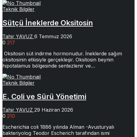
Teknik Bilgiler
Sütçü İneklerde Oksitosin
Tahir YAVUZ
6 Temmuz 2026
0
217
Oksitosin süt indirme hormonudur. İneklerde sağım
oksitosinin etkisiyle gerçekleşir. Oksitosin beynin
hipotalamus bölgesinde sentezlenir ve…
Teknik Bilgiler
E. Coli ve Sürü Yönetimi
Tahir YAVUZ
29 Haziran 2026
0
210
Escherichia coli 1886 yılında Alman -Avusturyalı
bakteriyolog Teodor Escherich tarafından ismi