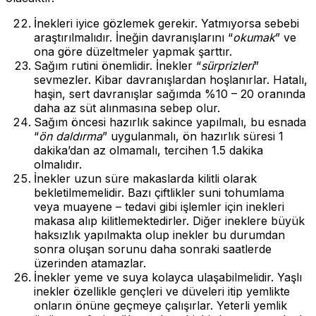
İnekleri iyice gözlemek gerekir. Yatmıyorsa sebebi
araştırılmalıdır. İneğin davranışlarını “
okumak
” ve
ona göre düzeltmeler yapmak şarttır.
Sağım rutini önemlidir. İnekler “
sürprizleri
”
sevmezler. Kibar davranışlardan hoşlanırlar. Hatalı,
haşin, sert davranışlar sağımda %10 – 20 oranında
daha az süt alınmasına sebep olur.
Sağım öncesi hazırlık sakince yapılmalı, bu esnada
“
ön daldırma
” uygulanmalı, ön hazırlık süresi 1
dakika’dan az olmamalı, tercihen 1.5 dakika
olmalıdır.
İnekler uzun süre makaslarda kilitli olarak
bekletilmemelidir. Bazı çiftlikler suni tohumlama
veya muayene – tedavi gibi işlemler için inekleri
makasa alıp kilitlemektedirler. Diğer ineklere büyük
haksızlık yapılmakta olup inekler bu durumdan
sonra oluşan sorunu daha sonraki saatlerde
üzerinden atamazlar.
İnekler yeme ve suya kolayca ulaşabilmelidir. Yaşlı
inekler özellikle gençleri ve düveleri itip yemlikte
onların önüne geçmeye çalışırlar. Yeterli yemlik