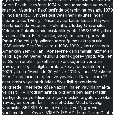
Bursa Erkek Lisesi’nde 1974 yılında tamamladı ve aynı yıl
İstanbul Veteriner Fakültesi’nde öğrenimine başladı. 1979
yılında İstanbul Üniversitesi Veteriner Fakültesi’nden
mezun oldu. 1983 yılı Nisan ayına kadar Bursa Hayvan
Hastanesi’nde Veteriner Hekimlik, Uludağ Üniversitesi
Veteriner Fakültesi’nde asistanlık yaptı. 1983-1988 yılları
arasında Pınar Et’in kuruluş ve işletmesinde görev aldı.
Pınar Et’te çalıştığı yıllarda tanıştığı meslektaşlarıyla
1988 yılında Ege Vet’i kurdu. 1988-1998 yılları arasında
Amerikan Yemlik Tahıl Konseyi’ne danışmanlık hizmetleri
verdi. Ege Vet Genel Müdürü olarak görev yaptı. Ata Fen
ve Sürü Yönetimi şirketlerinin kuruluşunda yer alan
Yavuz, mesleği ile ilgili olarak çok sayıda makalelerini
2009 yılında “Meslekte 30 yıl” ve 2014 yılında “Meslekte
35 yıl” kitaplarında topladı ve yayınladı. Daha sonra 12
adet kitabı yayınlandı. Mesleğiyle ilgili gazetelerde,
dergilerde, internette köşe yazıları halen yayınlanmakta
ve çeşitli TV programlarında bilgilerini paylaşmaktadır.
Yurtiçinde ve yurtdışında birçok mesleki örgüte üye olan
Yavuz, bir dönem İzmir Ticaret Odası Meclis Üyeliği
yapmıştır. SETBİR Yönetim Kurulu Üyeliği görevini
yürütmektedir. Yavuz, VİSAD, İZSİAD, İzmir Tarım Grubu