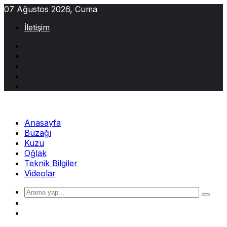
Skip
07 Ağustos 2026, Cuma
to
İletişim
content
Anasayfa
Buzağı
Kuzu
Oğlak
Teknik Bilgiler
Videolar