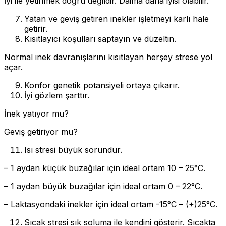
İyi ile yetinmek doğru değildir. Daima daha iyisi olabilir.
Yatan ve geviş getiren inekler işletmeyi karlı hale
getirir.
Kısıtlayıcı koşulları saptayın ve düzeltin.
Normal inek davranışlarını kısıtlayan herşey strese yol
açar.
Konfor genetik potansiyeli ortaya çıkarır.
İyi gözlem şarttır.
İnek yatıyor mu?
Geviş getiriyor mu?
Isı stresi büyük sorundur.
– 1 aydan küçük buzağılar için ideal ortam 10 – 25°C.
– 1 aydan büyük buzağılar için ideal ortam 0 – 22°C.
– Laktasyondaki inekler için ideal ortam -15°C – (+)25°C.
Sıcak stresi sık soluma ile kendini gösterir. Sıcakta