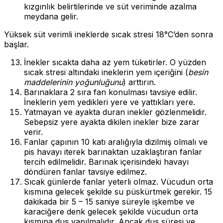
kızgınlık belirtilerinde ve süt veriminde azalma
meydana gelir.
Yüksek süt verimli ineklerde sıcak stresi 18°C’den sonra
başlar.
İnekler sıcakta daha az yem tüketirler. O yüzden
sıcak stresi altındaki ineklerin yem içeriğini (
besin
maddelerinin yoğunluğunu
) arttırın.
Barınaklara 2 sıra fan konulması tavsiye edilir.
İneklerin yem yedikleri yere ve yattıkları yere.
Yatmayan ve ayakta duran inekler gözlenmelidir.
Sebepsiz yere ayakta dikilen inekler bize zarar
verir.
Fanlar çapının 10 katı aralığıyla dizilmiş olmalı ve
pis havayı iterek barınaktan uzaklaştıran fanlar
tercih edilmelidir. Barınak içerisindeki havayı
döndüren fanlar tavsiye edilmez.
Sıcak günlerde fanlar yeterli olmaz. Vücudun orta
kısmına gelecek şekilde su püskürtmek gerekir. 15
dakikada bir 5 – 15 saniye süreyle işkembe ve
karaciğere denk gelecek şekilde vücudun orta
kısmına duş yapılmalıdır. Ancak duş süresi ve