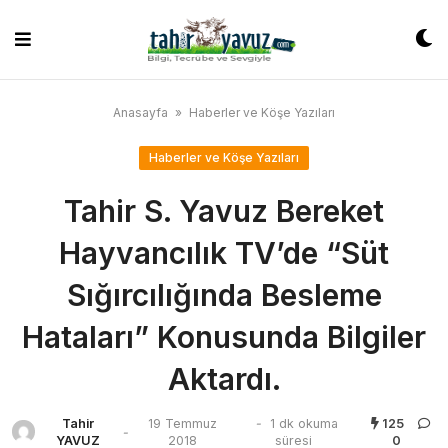
Skip
to
content
Anasayfa
»
Haberler ve Köşe Yazıları
Haberler ve Köşe Yazıları
Tahir S. Yavuz Bereket
Hayvancılık TV’de “Süt
Sığırcılığında Besleme
Hataları” Konusunda Bilgiler
Aktardı.
Tahir
19 Temmuz
-
1 dk okuma
125
-
YAVUZ
2018
süresi
0