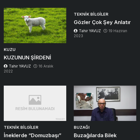
TEKNIK BILGILER
Gözler Çok Şey Anlatır
Tahir YAVUZ
19 Haziran
2023
KUZU
KUZUNUN ŞİRDENİ
Tahir YAVUZ
16 Aralık
2022
TEKNIK BILGILER
BUZAĞI
İneklerde “Domuzbaşı”
Buzağılarda Bilek