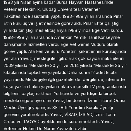
1983 yılı Nisan ayına kadar Bursa Hayvan Hastanesi’nde
Veteriner Hekimlik, Uludağ Üniversitesi Veteriner
Fakültesi’nde asistanlık yaptı. 1983-1988 yılları arasında Pınar
Et’in kuruluş ve işletmesinde görev aldı. Pınar Et’te çalıştığı
yıllarda tanıştığı meslektaşlarıyla 1988 yılında Ege Vet’i kurdu.
1988-1998 yılları arasında Amerikan Yemlik Tahıl Konseyi’ne
danışmanlık hizmetleri verdi. Ege Vet Genel Müdürü olarak
görev yaptı. Ata Fen ve Sürü Yönetimi şirketlerinin kuruluşunda
yer alan Yavuz, mesleği ile ilgili olarak çok sayıda makalelerini
2009 yılında “Meslekte 30 yıl” ve 2014 yılında “Meslekte 35 yıl”
kitaplarında topladı ve yayınladı. Daha sonra 12 adet kitabı
yayınlandı. Mesleğiyle ilgili gazetelerde, dergilerde, internette
köşe yazıları halen yayınlanmakta ve çeşitli TV programlarında
bilgilerini paylaşmaktadır. Yurtiçinde ve yurtdışında birçok
mesleki örgüte üye olan Yavuz, bir dönem İzmir Ticaret Odası
Meclis Üyeliği yapmıştır. SETBİR Yönetim Kurulu Üyeliği
görevini yürütmektedir. Yavuz, VİSAD, İZSİAD, İzmir Tarım
Grubu ve TAGYAD üyeliklerini de sürdürmektedir. Yavuz,
Veteriner Hekim Dr. Nuran Yavuz ile evlidir.