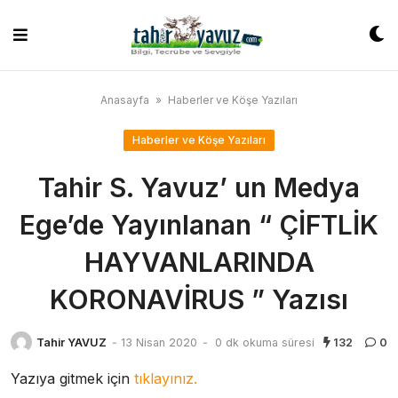
Skip
to
content
Anasayfa
»
Haberler ve Köşe Yazıları
Haberler ve Köşe Yazıları
Tahir S. Yavuz’ un Medya
Ege’de Yayınlanan “ ÇİFTLİK
HAYVANLARINDA
KORONAVİRUS ” Yazısı
Tahir YAVUZ
-
13 Nisan 2020
-
0 dk okuma süresi
132
0
Yazıya gitmek için
tıklayınız.