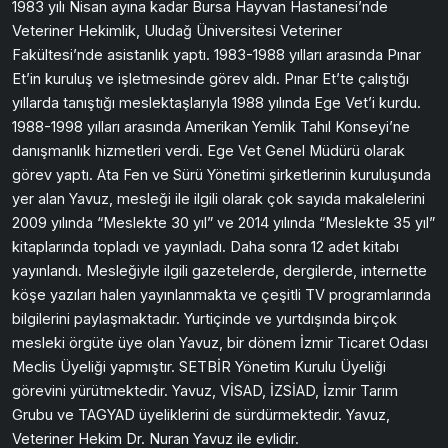
1983 yılı Nisan ayına kadar Bursa Hayvan Hastanesi’nde
Veteriner Hekimlik, Uludağ Üniversitesi Veteriner
Fakültesi’nde asistanlık yaptı. 1983-1988 yılları arasında Pınar
Et’in kuruluş ve işletmesinde görev aldı. Pınar Et’te çalıştığı
yıllarda tanıştığı meslektaşlarıyla 1988 yılında Ege Vet’i kurdu.
1988-1998 yılları arasında Amerikan Yemlik Tahıl Konseyi’ne
danışmanlık hizmetleri verdi. Ege Vet Genel Müdürü olarak
görev yaptı. Ata Fen ve Sürü Yönetimi şirketlerinin kuruluşunda
yer alan Yavuz, mesleği ile ilgili olarak çok sayıda makalelerini
2009 yılında “Meslekte 30 yıl” ve 2014 yılında “Meslekte 35 yıl”
kitaplarında topladı ve yayınladı. Daha sonra 12 adet kitabı
yayınlandı. Mesleğiyle ilgili gazetelerde, dergilerde, internette
köşe yazıları halen yayınlanmakta ve çeşitli TV programlarında
bilgilerini paylaşmaktadır. Yurtiçinde ve yurtdışında birçok
mesleki örgüte üye olan Yavuz, bir dönem İzmir Ticaret Odası
Meclis Üyeliği yapmıştır. SETBİR Yönetim Kurulu Üyeliği
görevini yürütmektedir. Yavuz, VİSAD, İZSİAD, İzmir Tarım
Grubu ve TAGYAD üyeliklerini de sürdürmektedir. Yavuz,
Veteriner Hekim Dr. Nuran Yavuz ile evlidir.