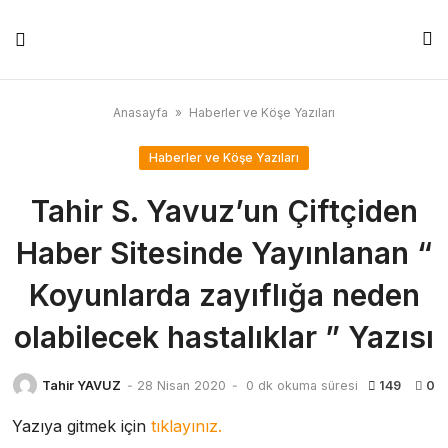
Skip
to
content
Anasayfa
»
Haberler ve Köşe Yazıları
Haberler ve Köşe Yazıları
Tahir S. Yavuz’un Çiftçiden
Haber Sitesinde Yayınlanan “
Koyunlarda zayıflığa neden
olabilecek hastalıklar ” Yazısı
Tahir YAVUZ
-
28 Nisan 2020
-
0 dk okuma süresi
149
0
Yazıya gitmek için
tıklayınız.