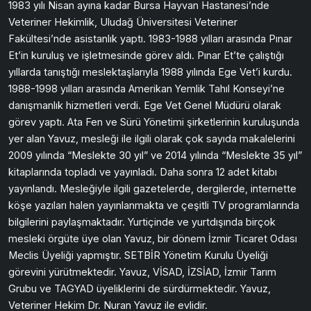
1983 yılı Nisan ayına kadar Bursa Hayvan Hastanesi’nde
Veteriner Hekimlik, Uludağ Üniversitesi Veteriner
Fakültesi’nde asistanlık yaptı. 1983-1988 yılları arasında Pınar
Et’in kuruluş ve işletmesinde görev aldı. Pınar Et’te çalıştığı
yıllarda tanıştığı meslektaşlarıyla 1988 yılında Ege Vet’i kurdu.
1988-1998 yılları arasında Amerikan Yemlik Tahıl Konseyi’ne
danışmanlık hizmetleri verdi. Ege Vet Genel Müdürü olarak
görev yaptı. Ata Fen ve Sürü Yönetimi şirketlerinin kuruluşunda
yer alan Yavuz, mesleği ile ilgili olarak çok sayıda makalelerini
2009 yılında “Meslekte 30 yıl” ve 2014 yılında “Meslekte 35 yıl”
kitaplarında topladı ve yayınladı. Daha sonra 12 adet kitabı
yayınlandı. Mesleğiyle ilgili gazetelerde, dergilerde, internette
köşe yazıları halen yayınlanmakta ve çeşitli TV programlarında
bilgilerini paylaşmaktadır. Yurtiçinde ve yurtdışında birçok
mesleki örgüte üye olan Yavuz, bir dönem İzmir Ticaret Odası
Meclis Üyeliği yapmıştır. SETBİR Yönetim Kurulu Üyeliği
görevini yürütmektedir. Yavuz, VİSAD, İZSİAD, İzmir Tarım
Grubu ve TAGYAD üyeliklerini de sürdürmektedir. Yavuz,
Veteriner Hekim Dr. Nuran Yavuz ile evlidir.