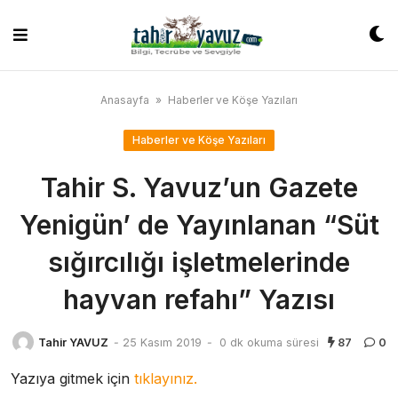
Skip
to
content
Anasayfa
»
Haberler ve Köşe Yazıları
Haberler ve Köşe Yazıları
Tahir S. Yavuz’un Gazete
Yenigün’ de Yayınlanan “Süt
sığırcılığı işletmelerinde
hayvan refahı” Yazısı
Tahir YAVUZ
-
25 Kasım 2019
-
0 dk okuma süresi
87
0
Yazıya gitmek için
tıklayınız.