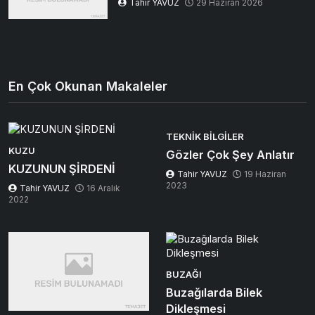
Tahir YAVUZ
29 Haziran 2026
En Çok Okunan Makaleler
TEKNIK BILGILER
KUZU
Gözler Çok Şey Anlatır
KUZUNUN ŞİRDENİ
Tahir YAVUZ
19 Haziran
2023
Tahir YAVUZ
16 Aralık
2022
BUZAĞI
Buzağılarda Bilek
Dikleşmesi