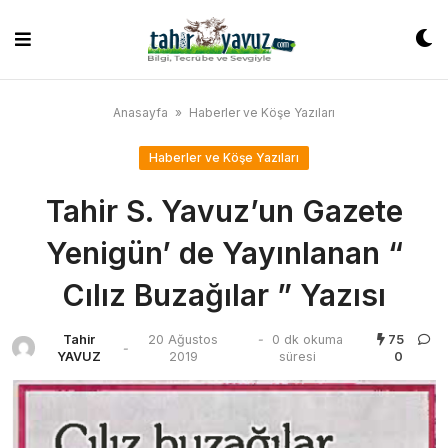
Skip
to
content
Anasayfa
»
Haberler ve Köşe Yazıları
Haberler ve Köşe Yazıları
Tahir S. Yavuz’un Gazete
Yenigün’ de Yayınlanan “
Cılız Buzağılar ” Yazısı
Tahir
20 Ağustos
-
0 dk okuma
75
-
YAVUZ
2019
süresi
0