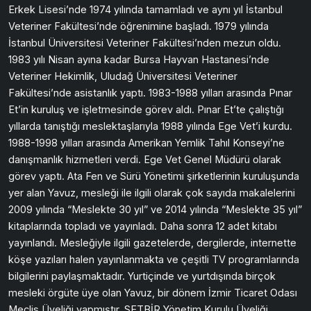
Erkek Lisesi’nde 1974 yılında tamamladı ve aynı yıl İstanbul
Veteriner Fakültesi’nde öğrenimine başladı. 1979 yılında
İstanbul Üniversitesi Veteriner Fakültesi’nden mezun oldu.
1983 yılı Nisan ayına kadar Bursa Hayvan Hastanesi’nde
Veteriner Hekimlik, Uludağ Üniversitesi Veteriner
Fakültesi’nde asistanlık yaptı. 1983-1988 yılları arasında Pınar
Et’in kuruluş ve işletmesinde görev aldı. Pınar Et’te çalıştığı
yıllarda tanıştığı meslektaşlarıyla 1988 yılında Ege Vet’i kurdu.
1988-1998 yılları arasında Amerikan Yemlik Tahıl Konseyi’ne
danışmanlık hizmetleri verdi. Ege Vet Genel Müdürü olarak
görev yaptı. Ata Fen ve Sürü Yönetimi şirketlerinin kuruluşunda
yer alan Yavuz, mesleği ile ilgili olarak çok sayıda makalelerini
2009 yılında “Meslekte 30 yıl” ve 2014 yılında “Meslekte 35 yıl”
kitaplarında topladı ve yayınladı. Daha sonra 12 adet kitabı
yayınlandı. Mesleğiyle ilgili gazetelerde, dergilerde, internette
köşe yazıları halen yayınlanmakta ve çeşitli TV programlarında
bilgilerini paylaşmaktadır. Yurtiçinde ve yurtdışında birçok
mesleki örgüte üye olan Yavuz, bir dönem İzmir Ticaret Odası
Meclis Üyeliği yapmıştır. SETBİR Yönetim Kurulu Üyeliği