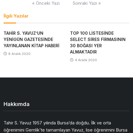
Yazı
« Önceki Yazı
Sonraki Yazı »
gezinmesi
İlgili Yazılar
TAHİR S. YAVUZ’UN
TOP 100 LİSTESİNDE
YENİGÜN GAZETESİNDE
SELECT SİRES FİRMASININ
YAYINLANAN KİTAP HABERİ
30 BOĞASI YER
ALMAKTADIR
8 Aralık 2020
4 Aralık 2020
Hakkımda
Tahir S. Yavuz 1957 yılında Bursa’da doğdu. İlk ve orta
öğrenimini Gemlik’te tamamlayan Yavuz, lise öğrenimini Bursa