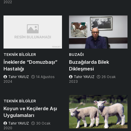
2022
TEKNIK BILGILER
BUZAĞI
İneklerde “Domuzbaşı”
Buzağılarda Bilek
Hastalığı
Dikleşmesi
Tahir YAVUZ
14 Ağustos
Tahir YAVUZ
26 Ocak
2024
2023
TEKNIK BILGILER
Koyun ve Keçilerde Aşı
Uygulamaları
Tahir YAVUZ
30 Ocak
2020