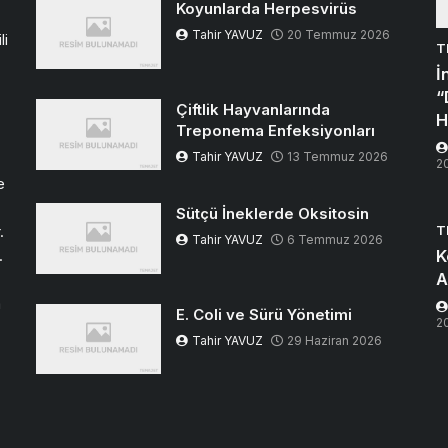
Koyunlarda Herpesvirüs
Tahir YAVUZ
20 Temmuz 2026
li
T
İ
“
Çiftlik Hayvanlarında
H
Treponema Enfeksiyonları
Tahir YAVUZ
13 Temmuz 2026
2
e
Sütçü İneklerde Oksitosin
T
.
Tahir YAVUZ
6 Temmuz 2026
K
.
A
m
E. Coli ve Sürü Yönetimi
2
Tahir YAVUZ
29 Haziran 2026