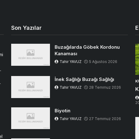
Son Yazılar
E
Buzağılarda Göbek Kordonu
Kanaması
ni
Tahir YAVUZ
5 Ağustos 2026
.
İnek Sağlığı Buzağı Sağlığı
K
r
Tahir YAVUZ
28 Temmuz 2026
K
2
Biyotin
Tahir YAVUZ
27 Temmuz 2026
el