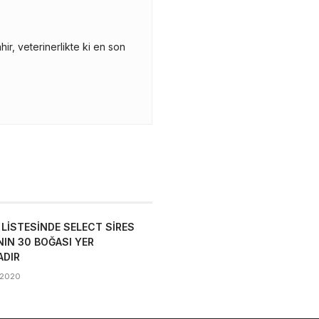
r, veterinerlikte ki en son
 LİSTESİNDE SELECT SİRES
NIN 30 BOĞASI YER
ADIR
k 2020