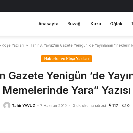
Anasayfa
Buzağı
Kuzu
Oğlak
 Köşe Yazıları
»
Tahir S. Yavuz’un Gazete Yenigün ’de Yayınlanan “İneklerin
Haberler ve Köşe Yazıları
un Gazete Yenigün ’de Yayın
Memelerinde Yara” Yazısı
Tahir YAVUZ
-
7 Haziran 2019
-
0 dk okuma süresi
117
0