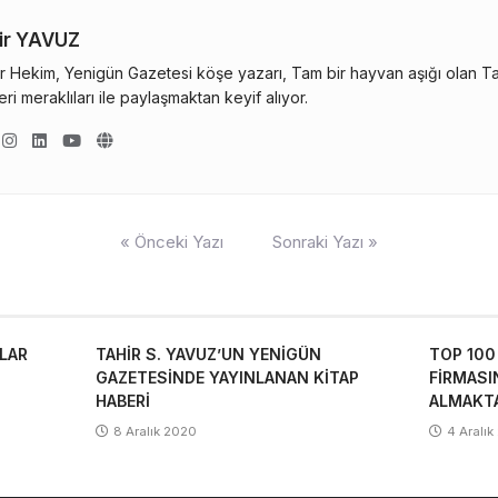
ir YAVUZ
r Hekim, Yenigün Gazetesi köşe yazarı, Tam bir hayvan aşığı olan Tahi
ri meraklıları ile paylaşmaktan keyif alıyor.
« Önceki Yazı
Sonraki Yazı »
TLAR
TAHİR S. YAVUZ’UN YENİGÜN
TOP 100
GAZETESİNDE YAYINLANAN KİTAP
FİRMASI
HABERİ
ALMAKT
8 Aralık 2020
4 Aralı