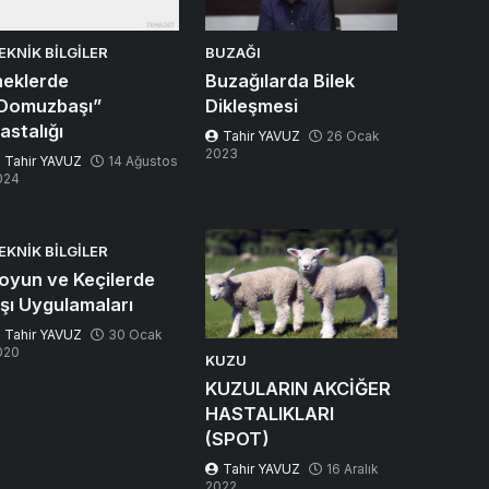
EKNIK BILGILER
BUZAĞI
neklerde
Buzağılarda Bilek
Domuzbaşı”
Dikleşmesi
astalığı
Tahir YAVUZ
26 Ocak
2023
Tahir YAVUZ
14 Ağustos
024
EKNIK BILGILER
oyun ve Keçilerde
şı Uygulamaları
Tahir YAVUZ
30 Ocak
020
KUZU
KUZULARIN AKCİĞER
HASTALIKLARI
(SPOT)
Tahir YAVUZ
16 Aralık
2022