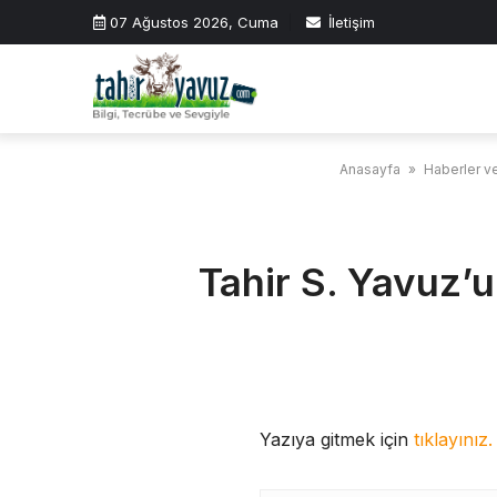
Skip
07 Ağustos 2026, Cuma
İletişim
to
content
Anasayfa
»
Haberler ve
Tahir S. Yavuz’
Yazıya gitmek için
tıklayınız.