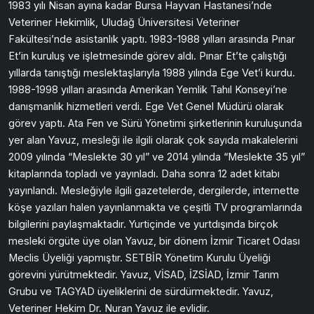
1983 yılı Nisan ayına kadar Bursa Hayvan Hastanesi’nde
Veteriner Hekimlik, Uludağ Üniversitesi Veteriner
Fakültesi’nde asistanlık yaptı. 1983-1988 yılları arasında Pınar
Et’in kuruluş ve işletmesinde görev aldı. Pınar Et’te çalıştığı
yıllarda tanıştığı meslektaşlarıyla 1988 yılında Ege Vet’i kurdu.
1988-1998 yılları arasında Amerikan Yemlik Tahıl Konseyi’ne
danışmanlık hizmetleri verdi. Ege Vet Genel Müdürü olarak
görev yaptı. Ata Fen ve Sürü Yönetimi şirketlerinin kuruluşunda
yer alan Yavuz, mesleği ile ilgili olarak çok sayıda makalelerini
2009 yılında “Meslekte 30 yıl” ve 2014 yılında “Meslekte 35 yıl”
kitaplarında topladı ve yayınladı. Daha sonra 12 adet kitabı
yayınlandı. Mesleğiyle ilgili gazetelerde, dergilerde, internette
köşe yazıları halen yayınlanmakta ve çeşitli TV programlarında
bilgilerini paylaşmaktadır. Yurtiçinde ve yurtdışında birçok
mesleki örgüte üye olan Yavuz, bir dönem İzmir Ticaret Odası
Meclis Üyeliği yapmıştır. SETBİR Yönetim Kurulu Üyeliği
görevini yürütmektedir. Yavuz, VİSAD, İZSİAD, İzmir Tarım
Grubu ve TAGYAD üyeliklerini de sürdürmektedir. Yavuz,
Veteriner Hekim Dr. Nuran Yavuz ile evlidir.