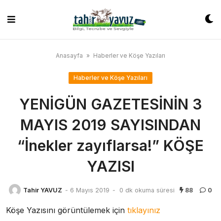
Skip
to
content
Anasayfa
»
Haberler ve Köşe Yazıları
Haberler ve Köşe Yazıları
YENİGÜN GAZETESİNİN 3
MAYIS 2019 SAYISINDAN
“İnekler zayıflarsa!” KÖŞE
YAZISI
Tahir YAVUZ
-
6 Mayıs 2019
-
0 dk okuma süresi
88
0
Köşe Yazısını görüntülemek için
tıklayınız