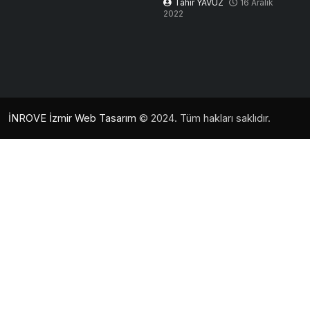
Tahir YAVUZ
16 Aralık
2022
İNROVE İzmir Web Tasarım
© 2024. Tüm hakları saklıdır.