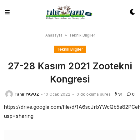
Skip
to
content
Anasayfa
»
Teknik Bilgiler
Teknik Bilgiler
27-28 Kasım 2021 Zootekni
Kongresi
Tahir YAVUZ
-
10 Ocak 2022
-
0 dk okuma süresi
91
0
https://drive.google.com/file/d/1A6scJrbYWcQb5a82PC
usp=sharing