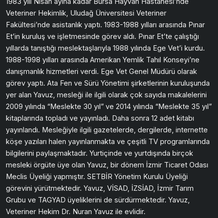
1983 yılı Nisan ayına kadar Bursa Hayvan Hastanesi’nde
Veteriner Hekimlik, Uludağ Üniversitesi Veteriner
Fakültesi’nde asistanlık yaptı. 1983-1988 yılları arasında Pınar
Et’in kuruluş ve işletmesinde görev aldı. Pınar Et’te çalıştığı
yıllarda tanıştığı meslektaşlarıyla 1988 yılında Ege Vet’i kurdu.
1988-1998 yılları arasında Amerikan Yemlik Tahıl Konseyi’ne
danışmanlık hizmetleri verdi. Ege Vet Genel Müdürü olarak
görev yaptı. Ata Fen ve Sürü Yönetimi şirketlerinin kuruluşunda
yer alan Yavuz, mesleği ile ilgili olarak çok sayıda makalelerini
2009 yılında “Meslekte 30 yıl” ve 2014 yılında “Meslekte 35 yıl”
kitaplarında topladı ve yayınladı. Daha sonra 12 adet kitabı
yayınlandı. Mesleğiyle ilgili gazetelerde, dergilerde, internette
köşe yazıları halen yayınlanmakta ve çeşitli TV programlarında
bilgilerini paylaşmaktadır. Yurtiçinde ve yurtdışında birçok
mesleki örgüte üye olan Yavuz, bir dönem İzmir Ticaret Odası
Meclis Üyeliği yapmıştır. SETBİR Yönetim Kurulu Üyeliği
görevini yürütmektedir. Yavuz, VİSAD, İZSİAD, İzmir Tarım
Grubu ve TAGYAD üyeliklerini de sürdürmektedir. Yavuz,
Veteriner Hekim Dr. Nuran Yavuz ile evlidir.