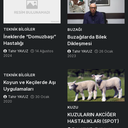
TEKNIK BILGILER
BUZAĞI
İneklerde “Domuzbaşı”
Buzağılarda Bilek
Hastalığı
Dikleşmesi
Tahir YAVUZ
14 Ağustos
Tahir YAVUZ
26 Ocak
2024
2023
TEKNIK BILGILER
Koyun ve Keçilerde Aşı
Uygulamaları
Tahir YAVUZ
30 Ocak
2020
KUZU
KUZULARIN AKCİĞER
HASTALIKLARI (SPOT)