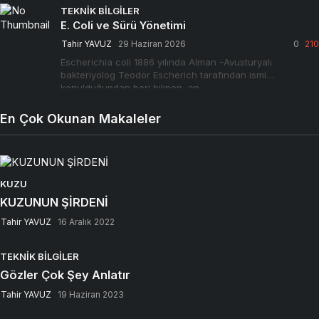
TEKNIK BILGILER
E. Coli ve Sürü Yönetimi
Tahir YAVUZ
29 Haziran 2026
0
210
Escherichia coli 1886 yılında Alman -Avusturyalı
bakteriyolog Teodor Escherich tarafından ismi
konulduğundan beri bilinen, en…
En Çok Okunan Makaleler
KUZU
KUZUNUN ŞİRDENİ
Tahir YAVUZ
16 Aralık 2022
TEKNIK BILGILER
Gözler Çok Şey Anlatır
Tahir YAVUZ
19 Haziran 2023