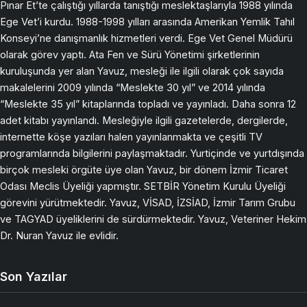
Pınar Et’te çalıştığı yıllarda tanıştığı meslektaşlarıyla 1988 yılında
Ege Vet’i kurdu. 1988-1998 yılları arasında Amerikan Yemlik Tahıl
Konseyi’ne danışmanlık hizmetleri verdi. Ege Vet Genel Müdürü
olarak görev yaptı. Ata Fen ve Sürü Yönetimi şirketlerinin
kuruluşunda yer alan Yavuz, mesleği ile ilgili olarak çok sayıda
makalelerini 2009 yılında “Meslekte 30 yıl” ve 2014 yılında
“Meslekte 35 yıl” kitaplarında topladı ve yayınladı. Daha sonra 12
adet kitabı yayınlandı. Mesleğiyle ilgili gazetelerde, dergilerde,
internette köşe yazıları halen yayınlanmakta ve çeşitli TV
programlarında bilgilerini paylaşmaktadır. Yurtiçinde ve yurtdışında
birçok mesleki örgüte üye olan Yavuz, bir dönem İzmir Ticaret
Odası Meclis Üyeliği yapmıştır. SETBİR Yönetim Kurulu Üyeliği
görevini yürütmektedir. Yavuz, VİSAD, İZSİAD, İzmir Tarım Grubu
ve TAGYAD üyeliklerini de sürdürmektedir. Yavuz, Veteriner Hekim
Dr. Nuran Yavuz ile evlidir.
Son Yazılar