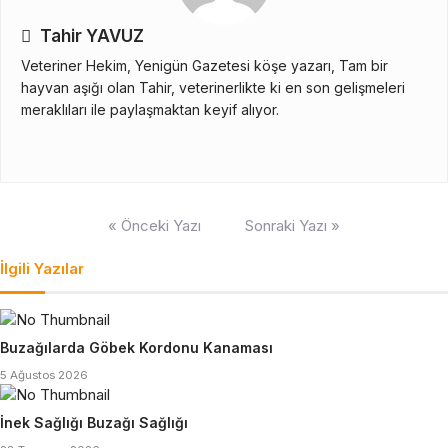
Tahir YAVUZ
Veteriner Hekim, Yenigün Gazetesi köşe yazarı, Tam bir
hayvan aşığı olan Tahir, veterinerlikte ki en son gelişmeleri
meraklıları ile paylaşmaktan keyif alıyor.
Yazı
« Önceki Yazı
Sonraki Yazı »
gezinmesi
İlgili Yazılar
Buzağılarda Göbek Kordonu Kanaması
5 Ağustos 2026
İnek Sağlığı Buzağı Sağlığı