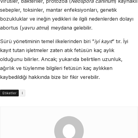
Virüsler, bakteriler, protozoa (
Neospora caninum
) kaynaklı
sebepler, toksinler, mantar enfeksiyonları, genetik
bozukluklar ve ineğin yedikleri ile ilgili nedenlerden dolayı
abortus (
yavru atma
) meydana gelebilir.
Sürü yönetiminin temel ilkelerinden biri ”
iyi kayıt
” tır. İyi
kayıt tutan işletmeler zaten atık fetüsün kaç aylık
olduğunu bilirler. Ancak; yukarıda belirtilen uzunluk,
ağırlık ve tüylenme bilgileri fetüsün kaç aylıkken
kaybedildiği hakkında bize bir fikir verebilir.
i
Etiketler