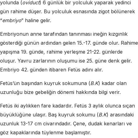
yolunda (
oviduct
) 6 günlük bir yolculuk yaparak yedinci
gün rahime düşer. Bu yolculuk esnasında zigot bölünerek
“
embriyo
” haline gelir.
Embriyonun anne tarafından tanınması ineğin kızgınlık
gösterdiği günün ardından gelen 15.-17. günde olur. Rahime
yapışma 19. günde, rahime yerleşme 21-22. günlerde
oluşur. Yavru zarlarının oluşumu ise 25. güne denk gelir.
Embriyo 42. günden itibaren Fetüs adını alır.
Fetüs’ün başından kuyruk sokumuna (
B.K
) kadar olan
uzunluğu bize gebeliğin dönemi hakkında bilgi verir.
Fetüs iki aylıkken fare kadardır. Fetüs 3 aylık olunca sıçan
büyüklüğüne ulaşır. Baş kuyruk sokumu (
B.K
) arasındaki
uzunluk 13-17 cm civarındadır. Çene, dudak kenarları ve
göz kapaklarında tüylenme başlamıştır.