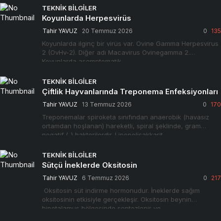
TEKNIK BILGILER
Koyunlarda Herpesvirüs
Tahir YAVUZ
20 Temmuz 2026
0
135
Koyunlarda ilginç bir virüs var. Ovine Gamma Herpesvirus
2 (OvHv-2). Diğer adı Macavirus Ovinegamma 2.
Koyunlarda asemptomatik…
TEKNIK BILGILER
Çiftlik Hayvanlarında Treponema Enfeksiyonları
Tahir YAVUZ
13 Temmuz 2026
0
170
Treponemalar spiroketa sınıfından anaerobik (havasız
ortamdan hoşlanan) hareketli, spiral şeklinde, gram
negatif (-) bakterilerdir. Lipopolisakkarit…
TEKNIK BILGILER
Sütçü İneklerde Oksitosin
Tahir YAVUZ
6 Temmuz 2026
0
217
Oksitosin süt indirme hormonudur. İneklerde sağım
oksitosinin etkisiyle gerçekleşir. Oksitosin beynin
hipotalamus bölgesinde sentezlenir ve…