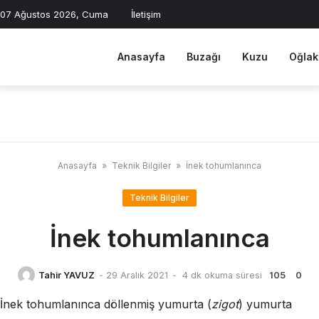
Skip
07 Ağustos 2026, Cuma
İletişim
to
content
Anasayfa
Buzağı
Kuzu
Oğlak
Anasayfa
»
Teknik Bilgiler
»
İnek tohumlanınca
Teknik Bilgiler
İnek tohumlanınca
Tahir YAVUZ
-
29 Aralık 2021
-
4 dk okuma süresi
105
0
İnek tohumlanınca döllenmiş yumurta (
zigot
) yumurta