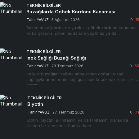
TEKNIK BILGILER
Buzağılarda Göbek Kordonu Kanaması
Tahir YAVUZ
5 Ağustos 2026
0
15
Bazen buzağılarda, ne yazık ki, göbek kordonu kanaması
ile karşılaşırız. Erken müdahale yapılmaz ya da…
TEKNIK BILGILER
İnek Sağlığı Buzağı Sağlığı
Tahir YAVUZ
28 Temmuz 2026
0
65
Sağlıklı buzağılar sağlıklı annelerden doğar. Buzağı
sağlığıyla annelerinin sağlığı arasında çok yakın bir ilişki
vardır….
TEKNIK BILGILER
Biyotin
Tahir YAVUZ
27 Temmuz 2026
0
71
Biotin (biyotin) B7 vitamini ya da H vitamini olarak da
bilinen bir vitamindir. Suda eriyen…