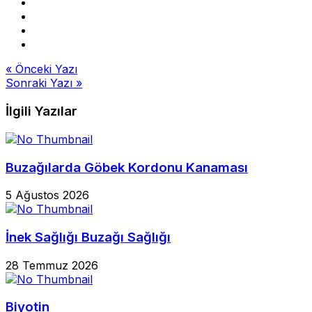
Yazı
« Önceki Yazı
Sonraki Yazı »
gezinmesi
İlgili Yazılar
Buzağılarda Göbek Kordonu Kanaması
5 Ağustos 2026
İnek Sağlığı Buzağı Sağlığı
28 Temmuz 2026
Biyotin