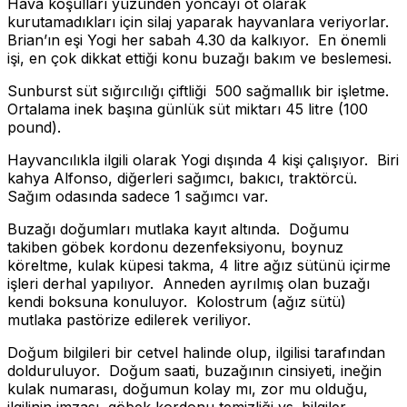
Hava koşulları yüzünden yoncayı ot olarak
kurutamadıkları için silaj yaparak hayvanlara veriyorlar.
Brian’ın eşi Yogi her sabah 4.30 da kalkıyor. En önemli
işi, en çok dikkat ettiği konu buzağı bakım ve beslemesi.
Sunburst süt sığırcılığı çiftliği 500 sağmallık bir işletme.
Ortalama inek başına günlük süt miktarı 45 litre (100
pound).
Hayvancılıkla ilgili olarak Yogi dışında 4 kişi çalışıyor. Biri
kahya Alfonso, diğerleri sağımcı, bakıcı, traktörcü.
Sağım odasında sadece 1 sağımcı var.
Buzağı doğumları mutlaka kayıt altında. Doğumu
takiben göbek kordonu dezenfeksiyonu, boynuz
köreltme, kulak küpesi takma, 4 litre ağız sütünü içirme
işleri derhal yapılıyor. Anneden ayrılmış olan buzağı
kendi boksuna konuluyor. Kolostrum (ağız sütü)
mutlaka pastörize edilerek veriliyor.
Doğum bilgileri bir cetvel halinde olup, ilgilisi tarafından
dolduruluyor. Doğum saati, buzağının cinsiyeti, ineğin
kulak numarası, doğumun kolay mı, zor mu olduğu,
ilgilinin imzası, göbek kordonu temizliği vs. bilgiler