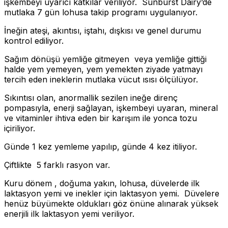
işkembeyi uyarıcı katkılar veriliyor. Sunburst Dairy’de
mutlaka 7 gün lohusa takip programı uygulanıyor.
İneğin ateşi, akıntısı, iştahı, dışkısı ve genel durumu
kontrol ediliyor.
Sağım dönüşü yemliğe gitmeyen veya yemliğe gittiği
halde yem yemeyen, yem yemekten ziyade yatmayı
tercih eden ineklerin mutlaka vücut ısısı ölçülüyor.
Sıkıntısı olan, anormallik sezilen ineğe direnç
pompasıyla, enerji sağlayan, işkembeyi uyaran, mineral
ve vitaminler ihtiva eden bir karışım ile yonca tozu
içiriliyor.
Günde 1 kez yemleme yapılıp, günde 4 kez itiliyor.
Çiftlikte 5 farklı rasyon var.
Kuru dönem , doğuma yakın, lohusa, düvelerde ilk
laktasyon yemi ve inekler için laktasyon yemi. Düvelere
henüz büyümekte oldukları göz önüne alınarak yüksek
enerjili ilk laktasyon yemi veriliyor.