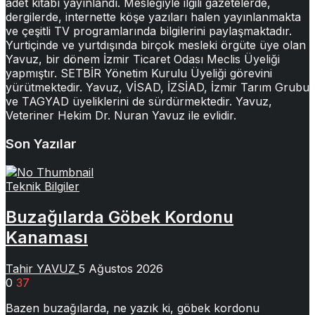
adet kitabı yayınlandı. Mesleğiyle ilgili gazetelerde,
dergilerde, internette köşe yazıları halen yayınlanmakta
ve çeşitli TV programlarında bilgilerini paylaşmaktadır.
Yurtiçinde ve yurtdışında birçok mesleki örgüte üye olan
Yavuz, bir dönem İzmir Ticaret Odası Meclis Üyeliği
yapmıştır. SETBİR Yönetim Kurulu Üyeliği görevini
yürütmektedir. Yavuz, VİSAD, İZSİAD, İzmir Tarım Grubu
ve TAGYAD üyeliklerini de sürdürmektedir. Yavuz,
Veteriner Hekim Dr. Nuran Yavuz ile evlidir.
Son Yazılar
Teknik Bilgiler
Buzağılarda Göbek Kordonu
Kanaması
Tahir YAVUZ
5 Ağustos 2026
0
37
Bazen buzağılarda, ne yazık ki, göbek kordonu