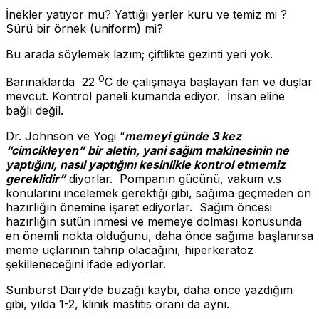
İnekler yatıyor mu? Yattığı yerler kuru ve temiz mi ?
Sürü bir örnek (uniform) mi?
Bu arada söylemek lazım; çiftlikte gezinti yeri yok.
0
Barınaklarda 22
C de çalışmaya başlayan fan ve duşlar
mevcut. Kontrol paneli kumanda ediyor. İnsan eline
bağlı değil.
Dr. Johnson ve Yogi “
memeyi günde 3 kez
“cimcikleyen” bir aletin, yani sağım makinesinin ne
yaptığını, nasıl yaptığını kesinlikle kontrol etmemiz
gereklidir”
diyorlar. Pompanın gücünü, vakum v.s
konularını incelemek gerektiği gibi, sağıma geçmeden ön
hazırlığın önemine işaret ediyorlar. Sağım öncesi
hazırlığın sütün inmesi ve memeye dolması konusunda
en önemli nokta olduğunu, daha önce sağıma başlanırsa
meme uçlarının tahrip olacağını, hiperkeratoz
şekilleneceğini ifade ediyorlar.
Sunburst Dairy’de buzağı kaybı, daha önce yazdığım
gibi, yılda 1-2, klinik mastitis oranı da aynı.