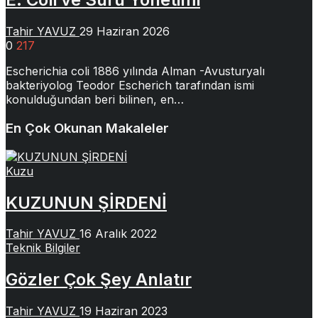
Tahir YAVUZ
29 Haziran 2026
0
217
Escherichia coli 1886 yılında Alman -Avusturyalı
bakteriyolog Teodor Escherich tarafından ismi
konulduğundan beri bilinen, en…
En Çok Okunan Makaleler
Kuzu
KUZUNUN ŞİRDENİ
Tahir YAVUZ
16 Aralık 2022
Teknik Bilgiler
Gözler Çok Şey Anlatır
Tahir YAVUZ
19 Haziran 2023