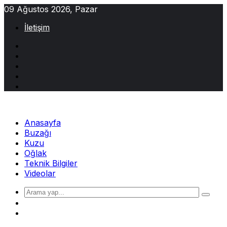
Skip
09 Ağustos 2026, Pazar
to
İletişim
content
Anasayfa
Buzağı
Kuzu
Oğlak
Teknik Bilgiler
Videolar