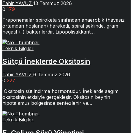
Tahir YAVUZ
13 Temmuz 2026
0
179
Treponemalar spiroketa sınıfından anaerobik (havasız
ortamdan hoşlanan) hareketli, spiral şeklinde, gram
negatif (-) bakterilerdir. Lipopolisakkarit…
Teknik Bilgiler
Sütçü İneklerde Oksitosin
Tahir YAVUZ
6 Temmuz 2026
0
227
Oksitosin süt indirme hormonudur. İneklerde sağım
oksitosinin etkisiyle gerçekleşir. Oksitosin beynin
hipotalamus bölgesinde sentezlenir ve…
Teknik Bilgiler
E. Coli ve Sürü Yönetimi