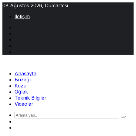
Skip
08 Ağustos 2026, Cumartesi
to
İletişim
content
Anasayfa
Buzağı
Kuzu
Oğlak
Teknik Bilgiler
Videolar