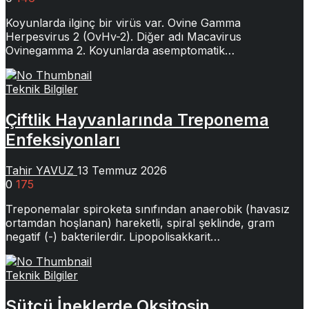
Koyunlarda ilginç bir virüs var. Ovine Gamma
Herpesvirus 2 (OvHv-2). Diğer adı Macavirus
Ovinegamma 2. Koyunlarda asemptomatik…
Teknik Bilgiler
Çiftlik Hayvanlarında Treponema
Enfeksiyonları
Tahir YAVUZ
13 Temmuz 2026
0
175
Treponemalar spiroketa sınıfından anaerobik (havasız
ortamdan hoşlanan) hareketli, spiral şeklinde, gram
negatif (-) bakterilerdir. Lipopolisakkarit…
Teknik Bilgiler
Sütçü İneklerde Oksitosin