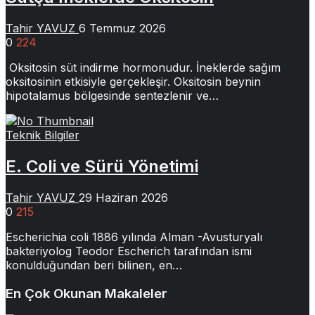
Tahir YAVUZ
6 Temmuz 2026
0
224
Oksitosin süt indirme hormonudur. İneklerde sağım
oksitosinin etkisiyle gerçekleşir. Oksitosin beynin
hipotalamus bölgesinde sentezlenir ve…
Teknik Bilgiler
E. Coli ve Sürü Yönetimi
Tahir YAVUZ
29 Haziran 2026
0
215
Escherichia coli 1886 yılında Alman -Avusturyalı
bakteriyolog Teodor Escherich tarafından ismi
konulduğundan beri bilinen, en…
En Çok Okunan Makaleler