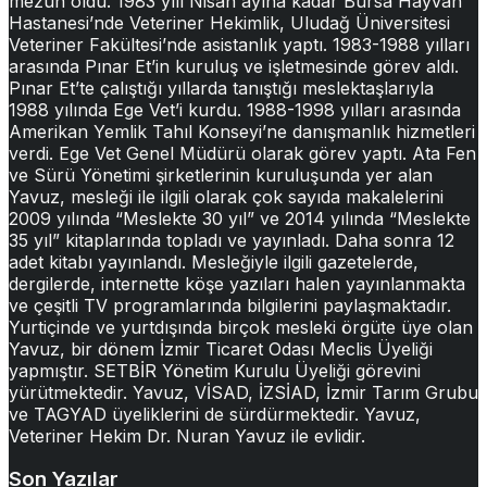
mezun oldu. 1983 yılı Nisan ayına kadar Bursa Hayvan
Hastanesi’nde Veteriner Hekimlik, Uludağ Üniversitesi
Veteriner Fakültesi’nde asistanlık yaptı. 1983-1988 yılları
arasında Pınar Et’in kuruluş ve işletmesinde görev aldı.
Pınar Et’te çalıştığı yıllarda tanıştığı meslektaşlarıyla
1988 yılında Ege Vet’i kurdu. 1988-1998 yılları arasında
Amerikan Yemlik Tahıl Konseyi’ne danışmanlık hizmetleri
verdi. Ege Vet Genel Müdürü olarak görev yaptı. Ata Fen
ve Sürü Yönetimi şirketlerinin kuruluşunda yer alan
Yavuz, mesleği ile ilgili olarak çok sayıda makalelerini
2009 yılında “Meslekte 30 yıl” ve 2014 yılında “Meslekte
35 yıl” kitaplarında topladı ve yayınladı. Daha sonra 12
adet kitabı yayınlandı. Mesleğiyle ilgili gazetelerde,
dergilerde, internette köşe yazıları halen yayınlanmakta
ve çeşitli TV programlarında bilgilerini paylaşmaktadır.
Yurtiçinde ve yurtdışında birçok mesleki örgüte üye olan
Yavuz, bir dönem İzmir Ticaret Odası Meclis Üyeliği
yapmıştır. SETBİR Yönetim Kurulu Üyeliği görevini
yürütmektedir. Yavuz, VİSAD, İZSİAD, İzmir Tarım Grubu
ve TAGYAD üyeliklerini de sürdürmektedir. Yavuz,
Veteriner Hekim Dr. Nuran Yavuz ile evlidir.
Son Yazılar