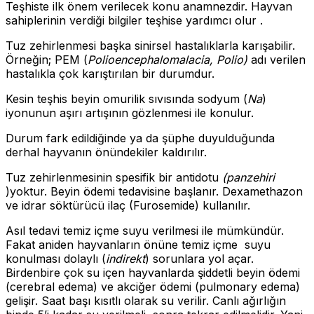
Teşhiste ilk önem verilecek konu anamnezdir. Hayvan
sahiplerinin verdiği bilgiler teşhise yardımcı olur .
Tuz zehirlenmesi başka sinirsel hastalıklarla karışabilir.
Örneğin; PEM (
Polioencephalomalacia, Polio)
adı verilen
hastalıkla çok karıştırılan bir durumdur.
Kesin teşhis beyin omurilik sıvısında sodyum (
Na
)
iyonunun aşırı artışının gözlenmesi ile konulur.
Durum fark edildiğinde ya da şüphe duyulduğunda
derhal hayvanın önündekiler kaldırılır.
Tuz zehirlenmesinin spesifik bir antidotu
(panzehiri
)yoktur. Beyin ödemi tedavisine başlanır. Dexamethazon
ve idrar söktürücü ilaç (Furosemide) kullanılır.
Asıl tedavi temiz içme suyu verilmesi ile mümkündür.
Fakat aniden hayvanların önüne temiz içme suyu
konulması dolaylı (
indirekt
) sorunlara yol açar.
Birdenbire çok su içen hayvanlarda şiddetli beyin ödemi
(cerebral edema) ve akciğer ödemi (pulmonary edema)
gelişir. Saat başı kısıtlı olarak su verilir. Canlı ağırlığın