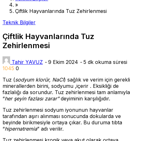
»
Çiftlik Hayvanlarında Tuz Zehirlenmesi
Teknik Bilgiler
Çiftlik Hayvanlarında Tuz
Zehirlenmesi
Tahir YAVUZ
-
9 Ekim 2024
-
5 dk okuma süresi
1045
0
Tuz (
sodyum klorür, NaCl
) sağlık ve verim için gerekli
minerallerden birini, sodyumu ,içerir . Eksikliği de
fazlalığı da sorundur. Tuz zehirlenmesi tam anlamıyla
“
her şeyin fazlası zarar”
deyiminin karşılığıdır.
Tuz zehirlenmesi sodyum iyonunun hayvanlar
tarafından aşırı alınması sonucunda dokularda ve
beyinde birikmesiyle ortaya çıkar. Bu duruma tıbta
“
hipernatremia
” adı verilir.
Tuz zehirlenmesi kronik veya akut olarak ortaya