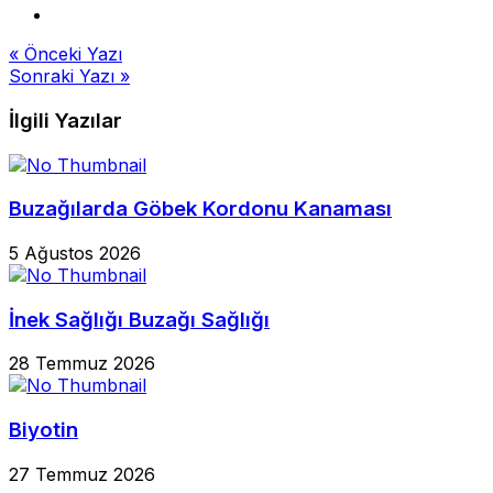
Yazı
« Önceki Yazı
Sonraki Yazı »
gezinmesi
İlgili Yazılar
Buzağılarda Göbek Kordonu Kanaması
5 Ağustos 2026
İnek Sağlığı Buzağı Sağlığı
28 Temmuz 2026
Biyotin
27 Temmuz 2026