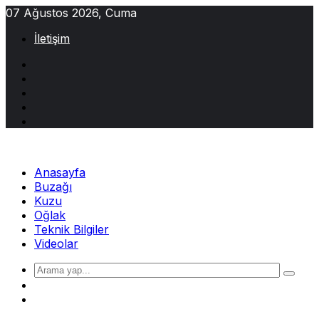
Skip
07 Ağustos 2026, Cuma
to
İletişim
content
Anasayfa
Buzağı
Kuzu
Oğlak
Teknik Bilgiler
Videolar