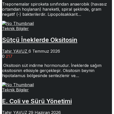
Treponemalar spiroketa sınıfından anaerobik (havasız
ortamdan hoşlanan) hareketli, spiral şeklinde, gram
negatif (-) bakterilerdir. Lipopolisakkarit…
Teknik Bilgiler
Sütçü İneklerde Oksitosin
Tahir YAVUZ
6 Temmuz 2026
0
217
Oksitosin süt indirme hormonudur. İneklerde sağım
oksitosinin etkisiyle gerçekleşir. Oksitosin beynin
hipotalamus bölgesinde sentezlenir ve…
Teknik Bilgiler
E. Coli ve Sürü Yönetimi
Tahir YAVUZ
29 Haziran 2026