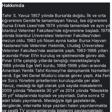
Hakkımda
Tahir S. Yavuz 1957 yılında Bursa’da doğdu. İlk ve orta
öğrenimini Gemlik’te tamamlayan Yavuz, lise öğrenimini
Bursa Erkek Lisesi’nde 1974 yılında tamamladı ve aynı yıl
İstanbul Veteriner Fakültesi’nde öğrenimine başladı. 1979
yılında İstanbul Üniversitesi Veteriner Fakültesi’nden
mezun oldu. 1983 yılı Nisan ayına kadar Bursa Hayvan
Hastanesi’nde Veteriner Hekimlik, Uludağ Üniversitesi
Veteriner Fakültesi’nde asistanlık yaptı. 1983-1988 yılları
arasında Pınar Et’in kuruluş ve işletmesinde görev aldı.
Pınar Et’te çalıştığı yıllarda tanıştığı meslektaşlarıyla
1988 yılında Ege Vet’i kurdu. 1988-1998 yılları arasında
Amerikan Yemlik Tahıl Konseyi’ne danışmanlık hizmetleri
verdi. Ege Vet Genel Müdürü olarak görev yaptı. Ata Fen
ve Sürü Yönetimi şirketlerinin kuruluşunda yer alan
Yavuz, mesleği ile ilgili olarak çok sayıda makalelerini
2009 yılında “Meslekte 30 yıl” ve 2014 yılında “Meslekte
35 yıl” kitaplarında topladı ve yayınladı. Daha sonra 12
adet kitabı yayınlandı. Mesleğiyle ilgili gazetelerde,
dergilerde, internette köşe yazıları halen yayınlanmakta
ve çeşitli TV programlarında bilgilerini paylaşmaktadır.