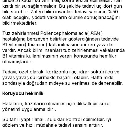
binde 5’i kadar su verilmeli, sonra tekrar edilmelidir. Yani
kısıtlı bir su sağlanmalıdır. Bu şekilde tedavi üç-dört gün
bile sürebilir. Zaten bilim insanları tedavi şansının %50
olabileceğini, şiddetli vakaların ölümle sonuçlanacağını
bildirmektedirler.
Tuz zehirlenmesi Poliencephalomalacia(
PEM
)
hastalığına benzeyen belirtiler gösterdiğinden tedavide
B1 vitamini( thiamine) kullanılmasını öneren yazarlar
vardır. Ancak bilim insanları tuz zehirlenmesi vakalarında
B1 vitamini kullanılmasının yararı konusunda hemfikir
olmamışlardır.
Tedavi, özet olarak, kortizonlu ilaç, idrar söktürücü ve
yavaş yavaş su içirmekle başarılı olabilir. Hatta mide
sondasıyla doğrudan mideye su verilmesi de denenebilir.
Koruyucu hekimlik
:
Hataların, kazaların olmaması için dikkatli bir sürü
yönetimi uygulanmalıdır .
Su tahlil yaptırılmalı, suluklar kontrol edilmelidir. İyi
gözlem ve hızlı müdahale tedavi şansını arttırır.