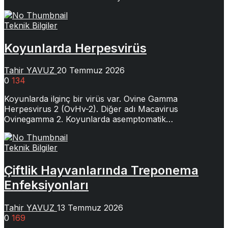
Teknik Bilgiler
Koyunlarda Herpesvirüs
Tahir YAVUZ
20 Temmuz 2026
0
134
Koyunlarda ilginç bir virüs var. Ovine Gamma
Herpesvirus 2 (OvHv-2). Diğer adı Macavirus
Ovinegamma 2. Koyunlarda asemptomatik…
Teknik Bilgiler
Çiftlik Hayvanlarında Treponema
Enfeksiyonları
Tahir YAVUZ
13 Temmuz 2026
0
169