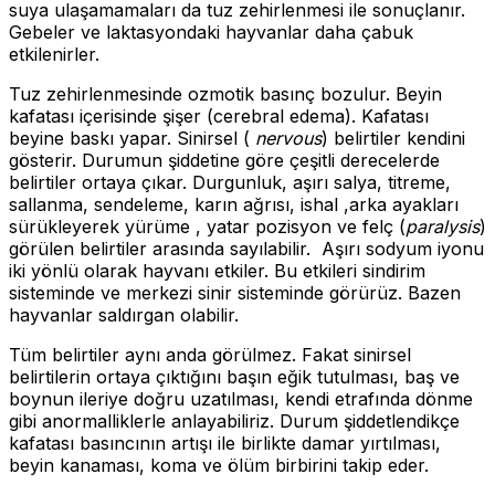
suya ulaşamamaları da tuz zehirlenmesi ile sonuçlanır.
Gebeler ve laktasyondaki hayvanlar daha çabuk
etkilenirler.
Tuz zehirlenmesinde ozmotik basınç bozulur. Beyin
kafatası içerisinde şişer (cerebral edema). Kafatası
beyine baskı yapar. Sinirsel (
nervous
) belirtiler kendini
gösterir. Durumun şiddetine göre çeşitli derecelerde
belirtiler ortaya çıkar. Durgunluk, aşırı salya, titreme,
sallanma, sendeleme, karın ağrısı, ishal ,arka ayakları
sürükleyerek yürüme , yatar pozisyon ve felç (
paralysis
)
görülen belirtiler arasında sayılabilir. Aşırı sodyum iyonu
iki yönlü olarak hayvanı etkiler. Bu etkileri sindirim
sisteminde ve merkezi sinir sisteminde görürüz. Bazen
hayvanlar saldırgan olabilir.
Tüm belirtiler aynı anda görülmez. Fakat sinirsel
belirtilerin ortaya çıktığını başın eğik tutulması, baş ve
boynun ileriye doğru uzatılması, kendi etrafında dönme
gibi anormalliklerle anlayabiliriz. Durum şiddetlendikçe
kafatası basıncının artışı ile birlikte damar yırtılması,
beyin kanaması, koma ve ölüm birbirini takip eder.