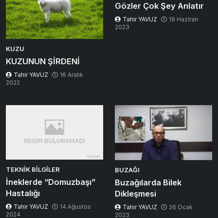
Gözler Çok Şey Anlatır
Tahir YAVUZ
19 Haziran
2023
KUZU
KUZUNUN ŞİRDENİ
Tahir YAVUZ
16 Aralık
2022
TEKNIK BILGILER
BUZAĞI
İneklerde “Domuzbaşı”
Buzağılarda Bilek
Hastalığı
Dikleşmesi
Tahir YAVUZ
14 Ağustos
Tahir YAVUZ
26 Ocak
2024
2023