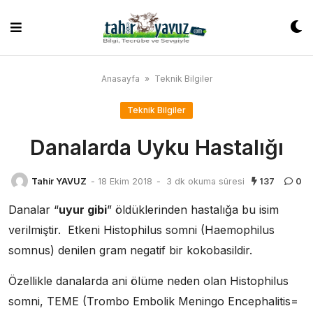
Skip
to
content
Anasayfa
»
Teknik Bilgiler
Teknik Bilgiler
Danalarda Uyku Hastalığı
Tahir YAVUZ
-
18 Ekim 2018
-
3 dk okuma süresi
137
0
Danalar “
uyur gibi
” öldüklerinden hastalığa bu isim
verilmiştir. Etkeni Histophilus somni (Haemophilus
somnus) denilen gram negatif bir kokobasildir.
Özellikle danalarda ani ölüme neden olan Histophilus
somni, TEME (Trombo Embolik Meningo Encephalitis=