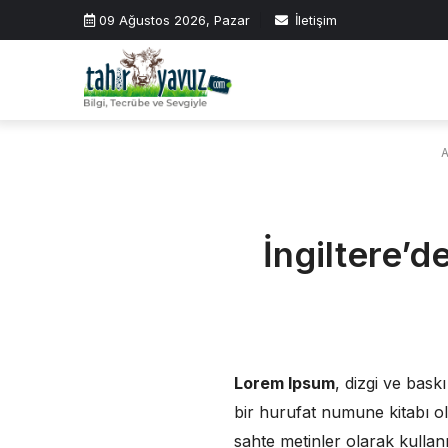
Skip
09 Ağustos 2026, Pazar
İletişim
to
content
A
İngiltere’de
Lorem Ipsum
, dizgi ve bask
bir hurufat numune kitabı ol
sahte metinler olarak kulla