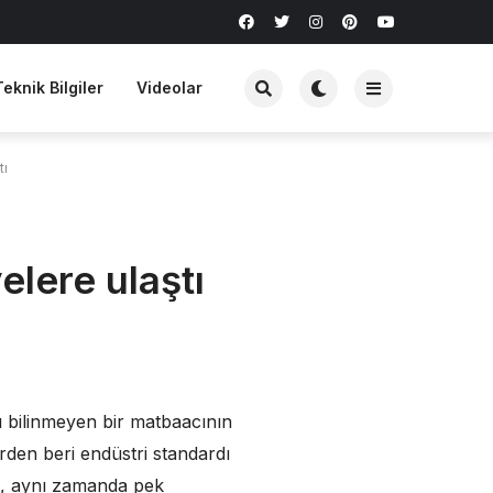
Teknik Bilgiler
Videolar
tı
yelere ulaştı
dı bilinmeyen bir matbaacının
erden beri endüstri standardı
ış, aynı zamanda pek