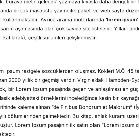
ek, buraya metin gelecek’ yazmaya kıyasla daha dengeli bir 
 anda birçok masaüstü yayıncılık paketi ve web sayfa düzenl
 kullanmaktadır. Ayrıca arama motorlarında
‘lorem ipsum’
arım aşamasında olan çok sayıda site listelenir. Yıllar içi
katılarak), çeşitli sürümleri geliştirilmiştir.
em Ipsum rastgele sözcüklerden oluşmaz. Kökleri M.Ö. 45 ta
an 2000 yıllık bir geçmişi vardır. Virginia’daki Hampden-S
k, bir Lorem Ipsum pasajında geçen ve anlaşılması en güç 
sik edebiyattaki örneklerini incelediğinde kesin bir kaynağ
arihinde kaleme alınan “de Finibus Bonorum et Malorum” (İy
sayılı bölümlerinden gelmektedir. Bu kitap, ahlak kuramı üzer
ur. Lorem Ipsum pasajının ilk satırı olan “Lorem ipsum dolo
ktedir.