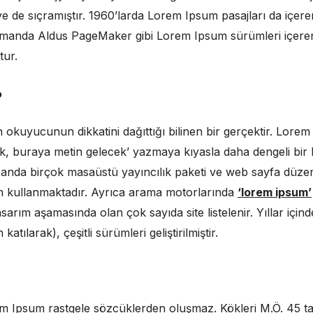
e de sıçramıştır. 1960’larda Lorem Ipsum pasajları da içere
zamanda Aldus PageMaker gibi Lorem Ipsum sürümleri içere
tur.
?
in okuyucunun dikkatini dağıttığı bilinen bir gerçektir. Lor
ek, buraya metin gelecek’ yazmaya kıyasla daha dengeli bir 
 anda birçok masaüstü yayıncılık paketi ve web sayfa düzenl
 kullanmaktadır. Ayrıca arama motorlarında
‘lorem ipsum’
arım aşamasında olan çok sayıda site listelenir. Yıllar içi
katılarak), çeşitli sürümleri geliştirilmiştir.
em Ipsum rastgele sözcüklerden oluşmaz. Kökleri M.Ö. 45 ta