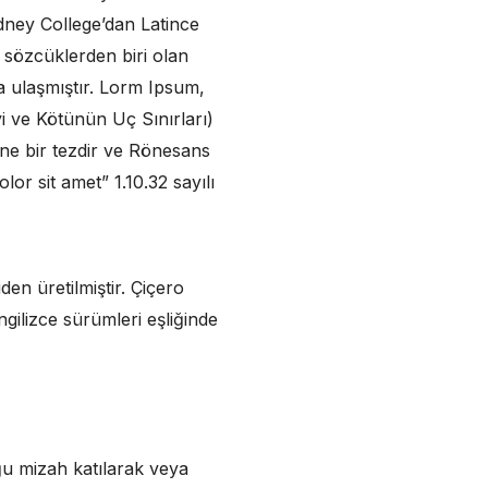
ydney College’dan Latince
sözcüklerden biri olan
a ulaşmıştır. Lorm Ipsum,
i ve Kötünün Uç Sınırları)
ine bir tezdir ve Rönesans
r sit amet” 1.10.32 sayılı
en üretilmiştir. Çiçero
gilizce sürümleri eşliğinde
ğu mizah katılarak veya