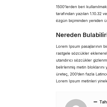
1500’lerden beri kullanılmakt
tarafından yazılan 1.10.32 v
özgün biçiminden yeniden üre
Nereden Bulabili
Lorem Ipsum pasajlarının bi
rastgele sözcükler eklenerek
utandırıcı sözcükler gizlen
belirlenmiş metin bloklarını
üreteç, 200’den fazla Latinc
Lorem Ipsum metinleri yinel
Tah