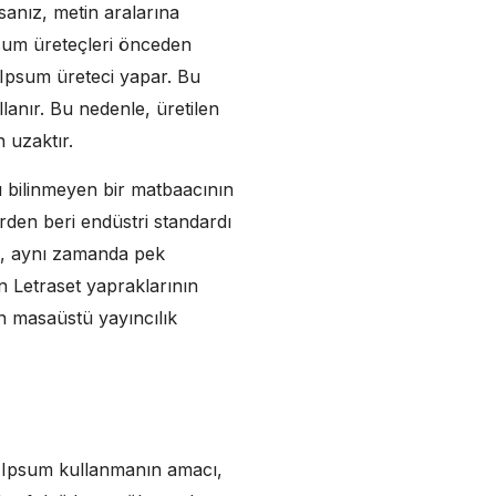
sanız, metin aralarına
psum üreteçleri önceden
m Ipsum üreteci yapar. Bu
lanır. Bu nedenle, üretilen
 uzaktır.
dı bilinmeyen bir matbaacının
erden beri endüstri standardı
ış, aynı zamanda pek
n Letraset yapraklarının
n masaüstü yayıncılık
em Ipsum kullanmanın amacı,