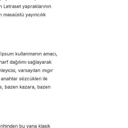
n Letraset yapraklarının
n masaüstü yayıncılık
em Ipsum kullanmanın amacı,
harf dağılımı sağlayarak
eyicisi, varsayılan
mıgır
anahtar sözcükleri ile
nde, bazen kazara, bazen
rihinden bu yana klasik