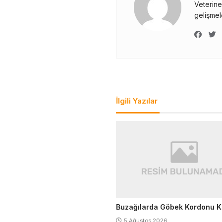
Veterine
gelişmele
Yazı
gezinmesi
İlgili Yazılar
Buzağılarda Göbek Kordonu 
5 Ağustos 2026