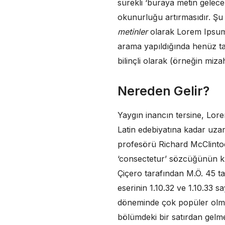
sürekli ‘buraya metin gelec
okunurluğu artırmasıdır. Şu
metinler
olarak Lorem Ipsum
arama yapıldığında henüz tas
bilinçli olarak (örneğin mizah 
Nereden Gelir?
Yaygın inancın tersine, Lor
Latin edebiyatına kadar uzan
profesörü Richard McClintoc
‘consectetur’ sözcüğünün kla
Çiçero tarafından M.Ö. 45 t
eserinin 1.10.32 ve 1.10.33 
döneminde çok popüler olmuşt
bölümdeki bir satırdan gelme