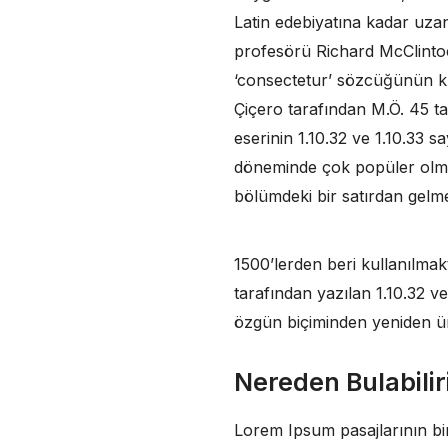
Latin edebiyatına kadar uzan
profesörü Richard McClintoc
‘consectetur’ sözcüğünün kla
Çiçero tarafından M.Ö. 45 t
eserinin 1.10.32 ve 1.10.33 
döneminde çok popüler olmuşt
bölümdeki bir satırdan gelme
1500’lerden beri kullanılmakt
tarafından yazılan 1.10.32 v
özgün biçiminden yeniden üre
Nereden Bulabili
Lorem Ipsum pasajlarının bi