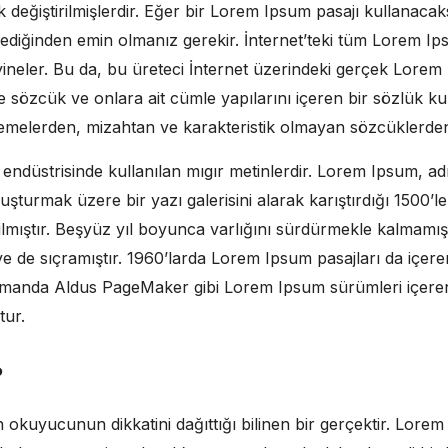
 değiştirilmişlerdir. Eğer bir Lorem Ipsum pasajı kullanacak
mediğinden emin olmanız gerekir. İnternet’teki tüm Lorem I
 yineler. Bu da, bu üreteci İnternet üzerindeki gerçek Lore
e sözcük ve onlara ait cümle yapılarını içeren bir sözlük kul
emelerden, mizahtan ve karakteristik olmayan sözcüklerden
ı endüstrisinde kullanılan mıgır metinlerdir. Lorem Ipsum, a
uşturmak üzere bir yazı galerisini alarak karıştırdığı 1500’l
nılmıştır. Beşyüz yıl boyunca varlığını sürdürmekle kalmam
e de sıçramıştır. 1960’larda Lorem Ipsum pasajları da içere
zamanda Aldus PageMaker gibi Lorem Ipsum sürümleri içere
tur.
?
in okuyucunun dikkatini dağıttığı bilinen bir gerçektir. Lor