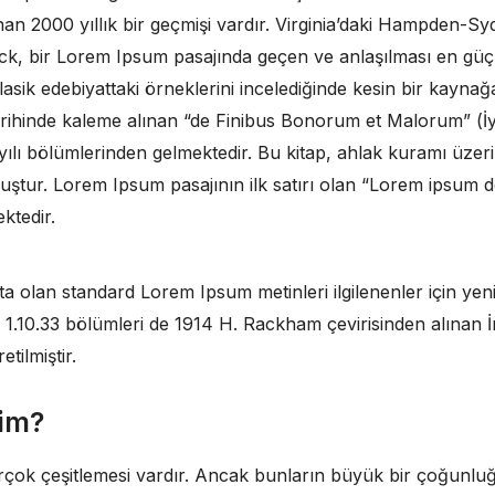
an 2000 yıllık bir geçmişi vardır. Virginia’daki Hampden-S
k, bir Lorem Ipsum pasajında geçen ve anlaşılması en güç 
sik edebiyattaki örneklerini incelediğinde kesin bir kaynağ
arihinde kaleme alınan “de Finibus Bonorum et Malorum” (İy
sayılı bölümlerinden gelmektedir. Bu kitap, ahlak kuramı üzer
ur. Lorem Ipsum pasajının ilk satırı olan “Lorem ipsum dolo
ktedir.
a olan standard Lorem Ipsum metinleri ilgilenenler için yenid
e 1.10.33 bölümleri de 1914 H. Rackham çevirisinden alınan İn
tilmiştir.
rim?
rçok çeşitlemesi vardır. Ancak bunların büyük bir çoğunlu