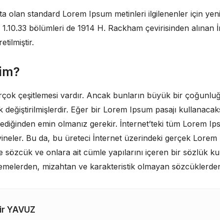
a olan standard Lorem Ipsum metinleri ilgilenenler için yenid
e 1.10.33 bölümleri de 1914 H. Rackham çevirisinden alınan İn
tilmiştir.
rim?
rçok çeşitlemesi vardır. Ancak bunların büyük bir çoğunlu
 değiştirilmişlerdir. Eğer bir Lorem Ipsum pasajı kullanacak
mediğinden emin olmanız gerekir. İnternet’teki tüm Lorem I
 yineler. Bu da, bu üreteci İnternet üzerindeki gerçek Lore
e sözcük ve onlara ait cümle yapılarını içeren bir sözlük kul
emelerden, mizahtan ve karakteristik olmayan sözcüklerden
ir YAVUZ