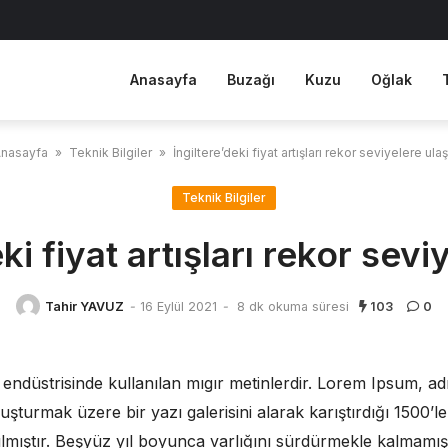
Anasayfa
Buzağı
Kuzu
Oğlak
nasayfa
»
Teknik Bilgiler
»
İngiltere’deki fiyat artışları rekor seviyelere ulaş
Teknik Bilgiler
ki fiyat artışları rekor sevi
Tahir YAVUZ
-
16 Eylül 2021
-
8 dk okuma süresi
103
0
ı endüstrisinde kullanılan mıgır metinlerdir. Lorem Ipsum, a
uşturmak üzere bir yazı galerisini alarak karıştırdığı 1500’l
nılmıştır. Beşyüz yıl boyunca varlığını sürdürmekle kalmam