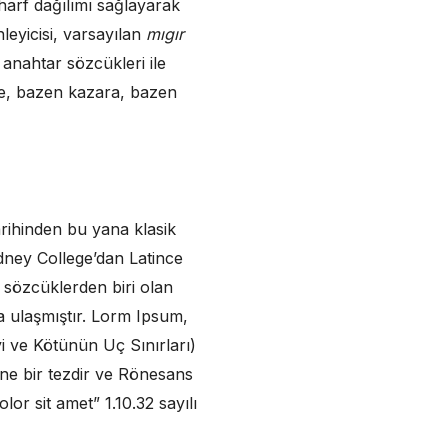
harf dağılımı sağlayarak
eyicisi, varsayılan
mıgır
anahtar sözcükleri ile
nde, bazen kazara, bazen
rihinden bu yana klasik
ydney College’dan Latince
sözcüklerden biri olan
a ulaşmıştır. Lorm Ipsum,
i ve Kötünün Uç Sınırları)
ine bir tezdir ve Rönesans
r sit amet” 1.10.32 sayılı