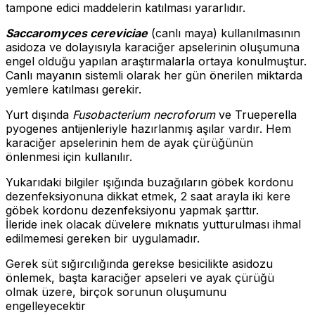
tampone edici maddelerin katılması yararlıdır.
Saccaromyces cereviciae
(canlı maya) kullanılmasının
asidoza ve dolayısıyla karaciğer apselerinin oluşumuna
engel olduğu yapılan araştırmalarla ortaya konulmuştur.
Canlı mayanın sistemli olarak her gün önerilen miktarda
yemlere katılması gerekir.
Yurt dışında
Fusobacterium necroforum
ve Trueperella
pyogenes antijenleriyle hazırlanmış aşılar vardır. Hem
karaciğer apselerinin hem de ayak çürüğünün
önlenmesi için kullanılır.
Yukarıdaki bilgiler ışığında buzağıların göbek kordonu
dezenfeksiyonuna dikkat etmek, 2 saat arayla iki kere
göbek kordonu dezenfeksiyonu yapmak şarttır.
İleride inek olacak düvelere mıknatıs yutturulması ihmal
edilmemesi gereken bir uygulamadır.
Gerek süt sığırcılığında gerekse besicilikte asidozu
önlemek, başta karaciğer apseleri ve ayak çürüğü
olmak üzere, birçok sorunun oluşumunu
engelleyecektir