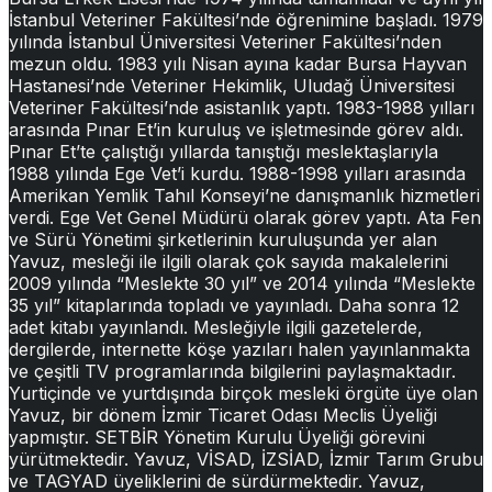
İstanbul Veteriner Fakültesi’nde öğrenimine başladı. 1979
yılında İstanbul Üniversitesi Veteriner Fakültesi’nden
mezun oldu. 1983 yılı Nisan ayına kadar Bursa Hayvan
Hastanesi’nde Veteriner Hekimlik, Uludağ Üniversitesi
Veteriner Fakültesi’nde asistanlık yaptı. 1983-1988 yılları
arasında Pınar Et’in kuruluş ve işletmesinde görev aldı.
Pınar Et’te çalıştığı yıllarda tanıştığı meslektaşlarıyla
1988 yılında Ege Vet’i kurdu. 1988-1998 yılları arasında
Amerikan Yemlik Tahıl Konseyi’ne danışmanlık hizmetleri
verdi. Ege Vet Genel Müdürü olarak görev yaptı. Ata Fen
ve Sürü Yönetimi şirketlerinin kuruluşunda yer alan
Yavuz, mesleği ile ilgili olarak çok sayıda makalelerini
2009 yılında “Meslekte 30 yıl” ve 2014 yılında “Meslekte
35 yıl” kitaplarında topladı ve yayınladı. Daha sonra 12
adet kitabı yayınlandı. Mesleğiyle ilgili gazetelerde,
dergilerde, internette köşe yazıları halen yayınlanmakta
ve çeşitli TV programlarında bilgilerini paylaşmaktadır.
Yurtiçinde ve yurtdışında birçok mesleki örgüte üye olan
Yavuz, bir dönem İzmir Ticaret Odası Meclis Üyeliği
yapmıştır. SETBİR Yönetim Kurulu Üyeliği görevini
yürütmektedir. Yavuz, VİSAD, İZSİAD, İzmir Tarım Grubu
ve TAGYAD üyeliklerini de sürdürmektedir. Yavuz,