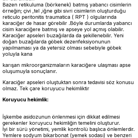
Bazen retikuluma (börkenek) batmış yabancı cisimlerin
örneğin; çivi ,tel ,iğne gibi sivri cisimlerin oluşturduğu
reticulo peritonitis traumatica ( RPT ) olgularında
karaciğer de hasar görebilir .Böyle durumlarda yabancı
cisim karaciğere batmış ve apseye yol açmış olabilir.
Karaciğer apseleri buzağılarda da şekillenebilir. Yeni
doğan buzağılarda göbek dezenfeksiyonunun
yapılmaması ya da yetersiz olması sebebiyle göbek
yoluyla kana
karışan mikroorganizmaların karaciğere ulaşması apse
oluşumuyla sonuçlanır.
Karaciğer apseleri oluştuktan sonra tedavisi söz konusu
olmaz. Tek çare koruyucu hekimliktir
Koruyucu hekimlik:
İşkembe asidozunun önlenmesi için dikkat edilmesi
gerekenler koruyucu hekimliğin temelini oluşturur.
İyi bir sürü yönetimi, yemlik kontrolü başlıca önlemlerdir.
Yemlere sodyum bikarbonat (yemek sodası) ve benzeri