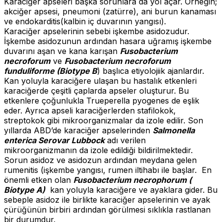
Karaciğer apseleri başka sorunlara da yol açar. Örneğin;
akciğer apsesi, pneumoni (zatürre), ani burun kanaması
ve endokarditis(kalbin iç duvarının yangısı).
Karaciğer apselerinin sebebi işkembe asidozudur.
İşkembe asidozunun ardından hasara uğramış işkembe
duvarını aşan ve kana karışan
Fusobacterium
necroforum
ve
Fusobacterium necroforum
funduliforme (Biotype B
) başlıca etiyolojiik ajanlardır.
Kan yoluyla karaciğere ulaşan bu hastalık etkenleri
karaciğerde çeşitli çaplarda apseler oluşturur. Bu
etkenlere çoğunlukla Trueperella pyogenes de eşlik
eder. Ayrıca apseli karaciğerlerden stafilokok,
streptokok gibi mikroorganizmalar da izole edilir. Son
yıllarda ABD’de karaciğer apselerinden
Salmonella
enterica Serovar Lubbock
adı verilen
mikroorganizmanın da izole edildiği bildirilmektedir.
Sorun asidoz ve asidozun ardından meydana gelen
rumenitis (işkembe yangısı, rumen iltihabı ile başlar. En
önemli etken olan
Fusobacterium necrophorum (
Biotype A)
kan yoluyla karaciğere ve ayaklara gider. Bu
sebeple asidoz ile birlikte karaciğer apselerinin ve ayak
çürüğünün birbiri ardından görülmesi sıklıkla rastlanan
bir durumdur.