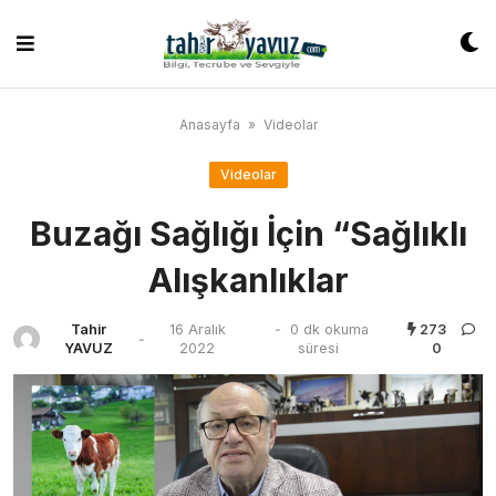
Skip
to
content
Anasayfa
»
Videolar
Videolar
Buzağı Sağlığı İçin “Sağlıklı
Alışkanlıklar
Tahir
16 Aralık
-
0 dk okuma
273
-
YAVUZ
2022
süresi
0