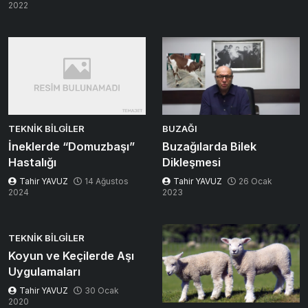
2022
TEKNIK BILGILER
BUZAĞI
İneklerde “Domuzbaşı”
Buzağılarda Bilek
Hastalığı
Dikleşmesi
Tahir YAVUZ
14 Ağustos
Tahir YAVUZ
26 Ocak
2024
2023
TEKNIK BILGILER
Koyun ve Keçilerde Aşı
Uygulamaları
Tahir YAVUZ
30 Ocak
2020