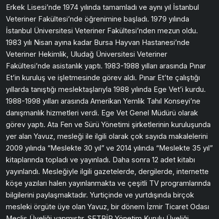
Erkek Lisesi’nde 1974 yılında tamamladı ve aynı yıl İstanbul
Veteriner Fakültesi’nde öğrenimine başladı. 1979 yılında
İstanbul Üniversitesi Veteriner Fakültesi’nden mezun oldu.
1983 yılı Nisan ayına kadar Bursa Hayvan Hastanesi’nde
Veteriner Hekimlik, Uludağ Üniversitesi Veteriner
Fakültesi’nde asistanlık yaptı. 1983-1988 yılları arasında Pınar
Et’in kuruluş ve işletmesinde görev aldı. Pınar Et’te çalıştığı
yıllarda tanıştığı meslektaşlarıyla 1988 yılında Ege Vet’i kurdu.
1988-1998 yılları arasında Amerikan Yemlik Tahıl Konseyi’ne
danışmanlık hizmetleri verdi. Ege Vet Genel Müdürü olarak
görev yaptı. Ata Fen ve Sürü Yönetimi şirketlerinin kuruluşunda
yer alan Yavuz, mesleği ile ilgili olarak çok sayıda makalelerini
2009 yılında “Meslekte 30 yıl” ve 2014 yılında “Meslekte 35 yıl”
kitaplarında topladı ve yayınladı. Daha sonra 12 adet kitabı
yayınlandı. Mesleğiyle ilgili gazetelerde, dergilerde, internette
köşe yazıları halen yayınlanmakta ve çeşitli TV programlarında
bilgilerini paylaşmaktadır. Yurtiçinde ve yurtdışında birçok
mesleki örgüte üye olan Yavuz, bir dönem İzmir Ticaret Odası
Meclis Üyeliği yapmıştır. SETBİR Yönetim Kurulu Üyeliği